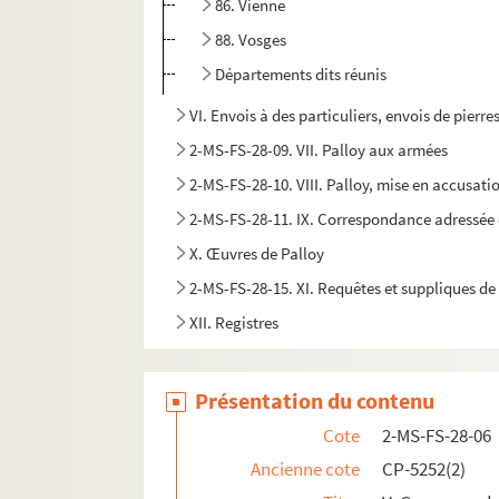
86. Vienne
88. Vosges
Départements dits réunis
VI. Envois à des particuliers, envois de pierr
2-MS-FS-28-09. VII. Palloy aux armées
2-MS-FS-28-10. VIII. Palloy, mise en accusati
2-MS-FS-28-11. IX. Correspondance adressée 
X. Œuvres de Palloy
2-MS-FS-28-15. XI. Requêtes et suppliques de
XII. Registres
8-MS-FS-28-01. Recueil de 160 enveloppes de let
Présentation du contenu
Cote
2-MS-FS-28-06
Ancienne cote
CP-5252(2)