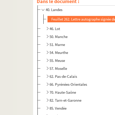
Dans le document :
34. Hérault
40. Landes
Feuillet 262. Lettre autographe signée 
46. Lot
50. Manche
51. Marne
54. Meurthe
55. Meuse
57. Moselle
62. Pas-de-Calais
66. Pyrénées-Orientales
70. Haute-Saône
82. Tarn-et-Garonne
85. Vendée