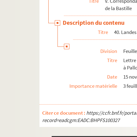
Titre
V. Corresponda
de la Bastille
Description du contenu
Titre
40. Landes
Division
Feuill
Titre
Lettr
à Pall
Date
15 no
Importance matérielle
3 feuil
Citer ce document :
https://ccfr.bnf.fr/por
record=eadcgm:EADC:BHPFS100327