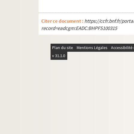
Citer ce document :
https://ccfr.bnf.fr/por
record=eadcgm:EADC:BHPFS100315
Plan du site
Mentions Légales
Accessibilit
v 31.1.0