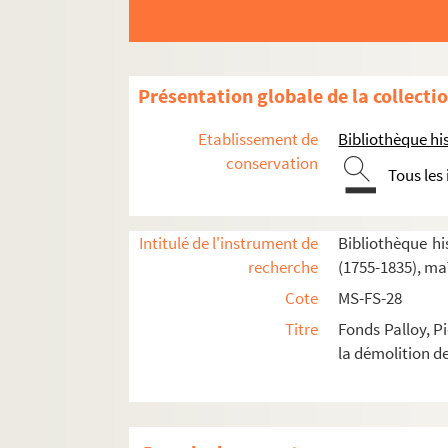
Présentation globale de la collecti
2-MS-FS-28-01. I. Démolition de la Bastille
Etablissement de
Bibliothèque his
2-MS-FS-28-02. II. Correspondance de Palloy
conservation
Tous les
2-MS-FS-28-03. III. Apôtres de la Liberté. Pierr
IV. Pierres de la Bastille offertes à des institutio
Intitulé de l'instrument de
Bibliothèque his
2-MS-FS-28-04. IV A. Assemblée nationale,
recherche
(1755-1835), ma
2-MS-FS-28-05. IV B-C. Sections et districts
Cote
MS-FS-28
IV B. Envois aux sections
Titre
Fonds Palloy, P
la démolition de
IV C. Districts. Département de Paris et 
Feuillet 230. Lettre autographe signée
Aubervilliers