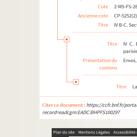
Cote
2-MS-FS-2
Ancienne cote
CP-5252(2
Titre
IV B-C. Sec
Titre
IV C. 
parisi
Présentation du
Envoi,
contenu
Titre
La
Citer ce document :
https://ccfr.bnf.fr/por
record=eadcgm:EADC:BHPFS100297
Plan du site
Mentions Légales
Accessibilit