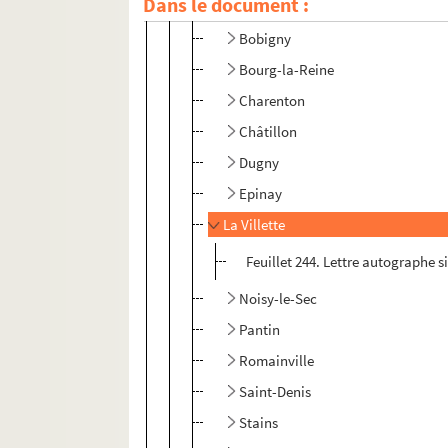
Dans le document :
Auteuil
Bobigny
Bourg-la-Reine
Charenton
Châtillon
Dugny
Epinay
La Villette
Feuillet 244. Lettre autographe s
Noisy-le-Sec
Pantin
Romainville
Saint-Denis
Stains