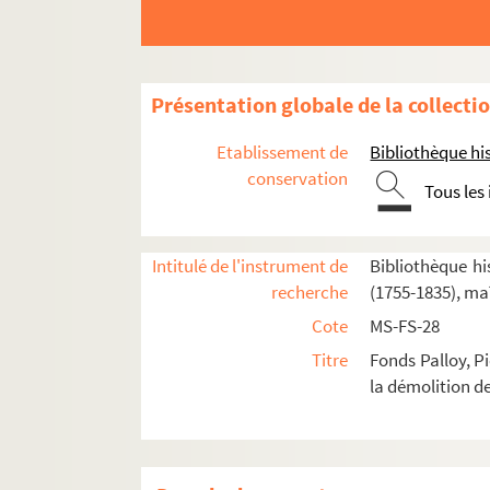
Présentation globale de la collecti
2-MS-FS-28-01. I. Démolition de la Bastille
Etablissement de
Bibliothèque his
2-MS-FS-28-02. II. Correspondance de Palloy
conservation
Tous les
2-MS-FS-28-03. III. Apôtres de la Liberté. Pierr
IV. Pierres de la Bastille offertes à des institutio
Intitulé de l'instrument de
Bibliothèque his
2-MS-FS-28-04. IV A. Assemblée nationale,
recherche
(1755-1835), ma
2-MS-FS-28-05. IV B-C. Sections et districts
Cote
MS-FS-28
IV B. Envois aux sections
Titre
Fonds Palloy, P
la démolition de
IV C. Districts. Département de Paris et 
Feuillet 230. Lettre autographe signée
Aubervilliers