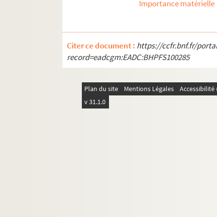
Importance matérielle
Citer ce document :
https://ccfr.bnf.fr/por
record=eadcgm:EADC:BHPFS100285
Plan du site
Mentions Légales
Accessibilit
v 31.1.0