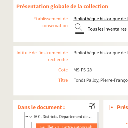
Présentation globale de la collection
Etablissement de
Bibliothèque historique de la
conservation
Tous les inventaires
2-MS-FS-28-01. I. Démolition de la Bastille
Intitulé de l'instrument de
Bibliothèque historique de l
recherche
2-MS-FS-28-02. II. Correspondance de Palloy
2-MS-FS-28-03. III. Apôtres de la Liberté. Pierres de la Basti
Cote
MS-FS-28
IV. Pierres de la Bastille offertes à des institutions établies à 
Titre
Fonds Palloy, Pierre-Franço
2-MS-FS-28-04. IV A. Assemblée nationale, municipalité
2-MS-FS-28-05. IV B-C. Sections et districts
Dans le document :
Prés
IV B. Envois aux sections
IV C. Districts. Département de Paris et autres de la r
Feuillet 230. Lettre autographe signée circulaire (?