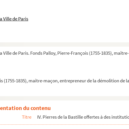
 Ville de Paris
a Ville de Paris. Fonds Palloy, Pierre-François (1755-1835), maîtr
lle
Paris
is (1755-1835), maître-maçon, entrepreneur de la démolition de la
...
entation du contenu
Titre
IV. Pierres de la Bastille offertes à des institut
égion parisienne
) de Palloy aux directoires des districts