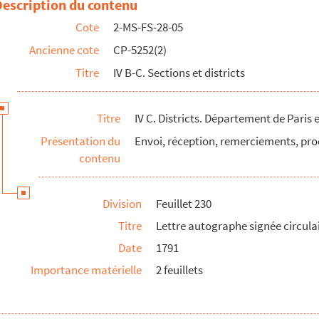
Description du contenu
Cote
2-MS-FS-28-05
Ancienne cote
CP-5252(2)
Titre
IV B-C. Sections et districts
Titre
IV C. Districts. Département de Paris 
Présentation du
Envoi, réception, remerciements, pro
contenu
Division
Feuillet 230
Titre
Lettre autographe signée circulair
Date
1791
Importance matérielle
2 feuillets