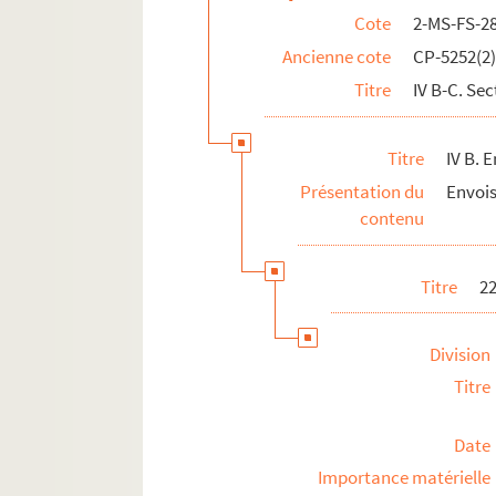
X. Œuvres de Palloy
Cote
2-MS-FS-2
2-MS-FS-28-15. XI. Requêtes et suppliques de
Ancienne cote
CP-5252(2
XII. Registres
Titre
IV B-C. Sec
8-MS-FS-28-01. Recueil de 160 enveloppes de let
Titre
IV B. 
Présentation du
Envois
contenu
Titre
2
Division
Titre
Date
Importance matérielle