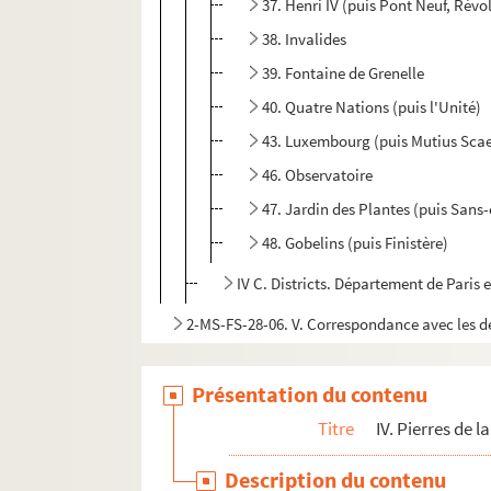
37. Henri IV (puis Pont Neuf, Rév
38. Invalides
39. Fontaine de Grenelle
40. Quatre Nations (puis l'Unité)
43. Luxembourg (puis Mutius Sca
46. Observatoire
47. Jardin des Plantes (puis Sans-
48. Gobelins (puis Finistère)
IV C. Districts. Département de Paris 
2-MS-FS-28-06. V. Correspondance avec les dép
VI. Envois à des particuliers, envois de pierr
Présentation du contenu
2-MS-FS-28-09. VII. Palloy aux armées
2-MS-FS-28-10. VIII. Palloy, mise en accusati
Titre
IV. Pierres de l
2-MS-FS-28-11. IX. Correspondance adressée 
Description du contenu