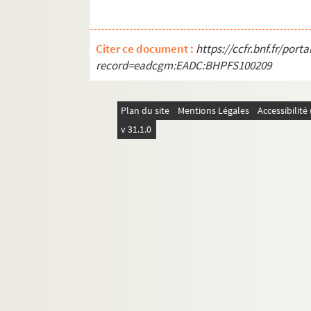
Citer ce document :
https://ccfr.bnf.fr/por
record=eadcgm:EADC:BHPFS100209
Plan du site
Mentions Légales
Accessibilit
v 31.1.0