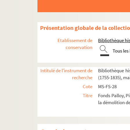
4. Palais-Royal (puis Butte des M
5. Place Vendôme (puis Piques, 
7. Grange Batelière (puis Mirabe
Présentation globale de la collecti
8. Louvre (puis Museum)
Etablissement de
Bibliothèque his
9. Oratoire (puis Gardes française
conservation
Tous les
12. Mail ou Petits Pères (puis Plac
13. Fontaine Montmorency (puis M
14. Bonne Nouvelle
Intitulé de l'instrument de
Bibliothèque his
recherche
(1755-1835), ma
15. Ponceau (puis Amis de la Patr
Cote
MS-FS-28
16. Mauconseil (puis Bon Conseil)
Titre
Fonds Palloy, P
18. Lombards
la démolition de
19. Arcis
20. Faubourg Montmartre
21. Rue Poissonnière (puis Faubo