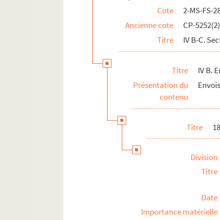
2-MS-FS-28-09. VII. Palloy aux armées
Cote
2-MS-FS-2
2-MS-FS-28-10. VIII. Palloy, mise en accusati
Ancienne cote
CP-5252(2
2-MS-FS-28-11. IX. Correspondance adressée 
Titre
IV B-C. Sec
X. Œuvres de Palloy
2-MS-FS-28-15. XI. Requêtes et suppliques de
Titre
IV B. 
XII. Registres
Présentation du
Envois
8-MS-FS-28-01. Recueil de 160 enveloppes de let
contenu
Titre
1
Division
Titre
Date
Importance matérielle