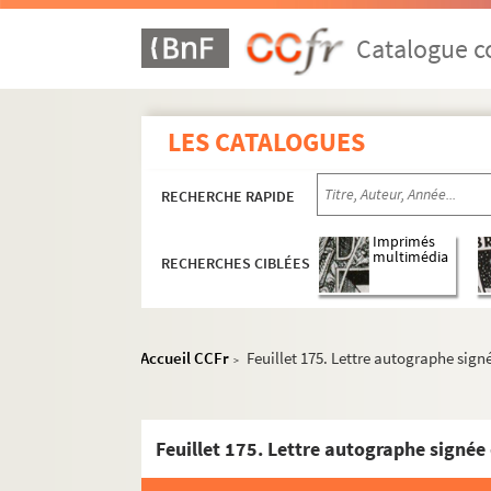
Catalogue co
LES CATALOGUES
RECHERCHE RAPIDE
Imprimés
multimédia
RECHERCHES CIBLÉES
Accueil CCFr
Feuillet 175. Lettre autographe sign
>
2-MS-FS-28-01. I. Démolition de la Bastille
2-MS-FS-28-02. II. Correspondance de Palloy
2-MS-FS-28-03. III. Apôtres de la Liberté. Pierr