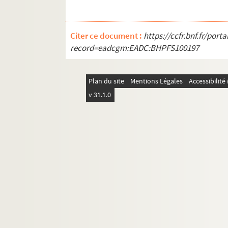
Citer ce document :
https://ccfr.bnf.fr/por
record=eadcgm:EADC:BHPFS100197
Plan du site
Mentions Légales
Accessibilit
v 31.1.0