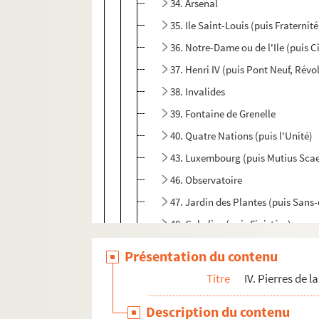
34. Arsenal
35. Ile Saint-Louis (puis Fraternité
36. Notre-Dame ou de l'Ile (puis Ci
37. Henri IV (puis Pont Neuf, Rév
38. Invalides
39. Fontaine de Grenelle
40. Quatre Nations (puis l'Unité)
43. Luxembourg (puis Mutius Sca
46. Observatoire
47. Jardin des Plantes (puis Sans-
48. Gobelins (puis Finistère)
IV C. Districts. Département de Paris 
Présentation du contenu
2-MS-FS-28-06. V. Correspondance avec les dép
Titre
IV. Pierres de l
VI. Envois à des particuliers, envois de pierr
Description du contenu