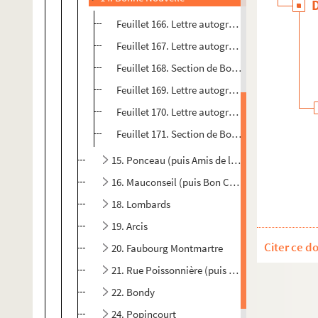
Feuillet 166. Lettre autographe signée de Kunt
Feuillet 167. Lettre autographe signée de Char
Feuillet 168. Section de Bonne Nouvelle, extra
Feuillet 169. Lettre autographe signée de Moll
Feuillet 170. Lettre autographe signée de Bour
Feuillet 171. Section de Bonne Nouvelle, extra
15. Ponceau (puis Amis de la Patrie)
16. Mauconseil (puis Bon Conseil)
18. Lombards
19. Arcis
Citer ce d
20. Faubourg Montmartre
21. Rue Poissonnière (puis Faubourg Poissonni
22. Bondy
24. Popincourt