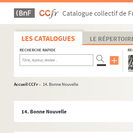
Catalogue collectif de F
LES CATALOGUES
LE RÉPERTOIR
RECHERCHE RAPIDE
RE
Accueil CCFr
14. Bonne Nouvelle
>
14. Bonne Nouvelle
2-MS-FS-28-01. I. Démolition de la Bastille
2-MS-FS-28-02. II. Correspondance de Palloy