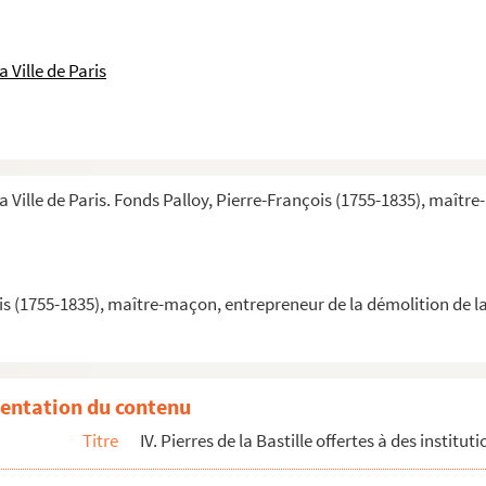
lle
Paris
 Ville de Paris
...
a Ville de Paris. Fonds Palloy, Pierre-François (1755-1835), maîtr
gne, Butte des Moulins)
)
is (1755-1835), maître-maçon, entrepreneur de la démolition de la
)
entation du contenu
uillaume Tell, Mail)
Titre
IV. Pierres de la Bastille offertes à des institut
ontaine, Brutus)