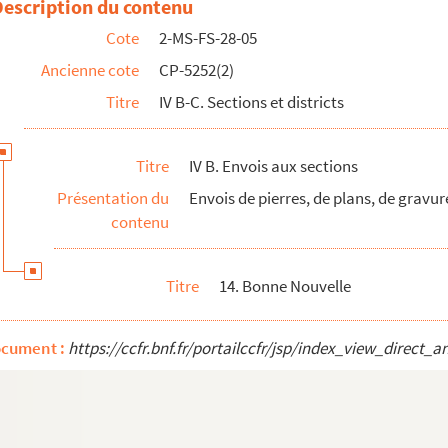
Description du contenu
z Bellisaire, capitaine, de la section de Bonne Nouvelle, à Palloy
Cote
2-MS-FS-28-05
pentier, commissaire de la section de Bonne Nouvelle, et de Bourdon,...
Ancienne cote
CP-5252(2)
it du registre des procès-verbaux de l'assemblée générale
Titre
IV B-C. Sections et districts
ard, président du comité de la section de Bonne Nouvelle, à Palloy
sier, président de la section de Bonne Nouvelle, à Palloy
Titre
IV B. Envois aux sections
it du registre des délibérations de l'assemblée générale
Présentation du
Envois de pierres, de plans, de gravur
contenu
Titre
14. Bonne Nouvelle
ocument :
https://ccfr.bnf.fr/portailccfr/jsp/index_view_dir
ère)