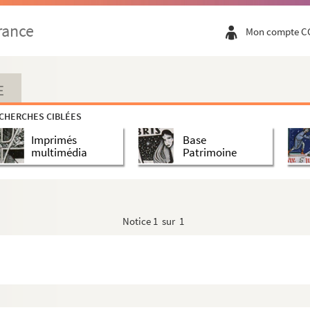
rance
Mon compte C
E
CHERCHES CIBLÉES
Imprimés
Base
multimédia
Patrimoine
Notice
1 sur 1