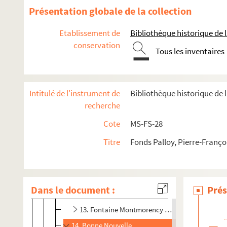
Présentation globale de la collection
2-MS-FS-28-03. III. Apôtres de la Liberté. Pierres de la Basti
IV. Pierres de la Bastille offertes à des institutions établies à 
Etablissement de
Bibliothèque historique de la
conservation
2-MS-FS-28-04. IV A. Assemblée nationale, municipalité
Tous les inventaires
2-MS-FS-28-05. IV B-C. Sections et districts
IV B. Envois aux sections
Intitulé de l'instrument de
Bibliothèque historique de l
2. Champs-Elysées
recherche
4. Palais-Royal (puis Butte des Moulins, Monta
Cote
MS-FS-28
5. Place Vendôme (puis Piques, Place Vendôme
Titre
Fonds Palloy, Pierre-Franço
7. Grange Batelière (puis Mirabeau, Mont Blanc
8. Louvre (puis Museum)
9. Oratoire (puis Gardes françaises)
Dans le document :
Prés
12. Mail ou Petits Pères (puis Place Louis XIV, G
13. Fontaine Montmorency (puis Molière et La F
14. Bonne Nouvelle