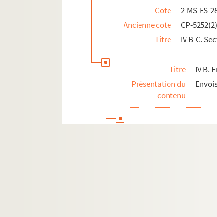
Cote
2-MS-FS-2
46. Observatoire
Ancienne cote
CP-5252(2
47. Jardin des Plantes (puis Sans-
Titre
IV B-C. Sec
48. Gobelins (puis Finistère)
IV C. Districts. Département de Paris 
Titre
IV B. 
2-MS-FS-28-06. V. Correspondance avec les dép
Présentation du
Envois
VI. Envois à des particuliers, envois de pierr
contenu
2-MS-FS-28-09. VII. Palloy aux armées
2-MS-FS-28-10. VIII. Palloy, mise en accusati
2-MS-FS-28-11. IX. Correspondance adressée 
X. Œuvres de Palloy
2-MS-FS-28-15. XI. Requêtes et suppliques de
XII. Registres
8-MS-FS-28-01. Recueil de 160 enveloppes de let