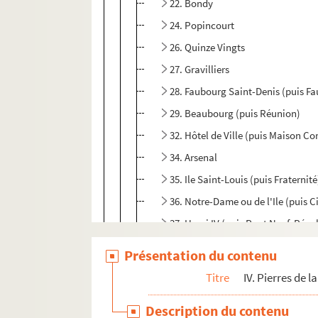
22. Bondy
24. Popincourt
26. Quinze Vingts
27. Gravilliers
28. Faubourg Saint-Denis (puis F
29. Beaubourg (puis Réunion)
32. Hôtel de Ville (puis Maison C
34. Arsenal
35. Ile Saint-Louis (puis Fraternité
36. Notre-Dame ou de l'Ile (puis Ci
37. Henri IV (puis Pont Neuf, Rév
38. Invalides
Présentation du contenu
39. Fontaine de Grenelle
Titre
IV. Pierres de l
40. Quatre Nations (puis l'Unité)
Description du contenu
43. Luxembourg (puis Mutius Sca