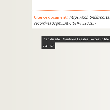
Citer ce document :
https://ccfr.bnf.fr/por
record=eadcgm:EADC:BHPFS100157
Plan du site
Mentions Légales
Accessibilit
v 31.1.0