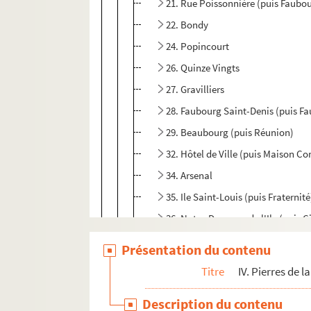
21. Rue Poissonnière (puis Faubo
22. Bondy
24. Popincourt
26. Quinze Vingts
27. Gravilliers
28. Faubourg Saint-Denis (puis F
29. Beaubourg (puis Réunion)
32. Hôtel de Ville (puis Maison C
34. Arsenal
35. Ile Saint-Louis (puis Fraternité
36. Notre-Dame ou de l'Ile (puis Ci
37. Henri IV (puis Pont Neuf, Rév
Présentation du contenu
38. Invalides
Titre
IV. Pierres de l
39. Fontaine de Grenelle
Description du contenu
40. Quatre Nations (puis l'Unité)