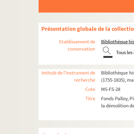
Feuillet 113. Municipalité de Paris, dép
Feuillet 114. Municipalité de Paris, dép
Feuillet 115. Municipalité de Paris, dép
Présentation globale de la collecti
Feuillet 116. Municipalité de Paris, extr
Etablissement de
Bibliothèque his
Feuillet 117. Municipalité de Paris, extr
conservation
Tous les
Feuillet 118. Municipalité de Paris, extr
Feuillet 119. Bureau central du canton d
Intitulé de l'instrument de
Bibliothèque his
Feuillet 120. Bureau central de la commu
recherche
(1755-1835), ma
Feuillet 121. Commune de Paris, secrétai
Cote
MS-FS-28
Feuillet 122. Département de Paris, extra
Titre
Fonds Palloy, P
Feuillet 123. Lettre autographe signée d
la démolition de
Feuillet 124. Département de Paris
Feuillet 125. Département de Paris, extra
Feuillet 126. Département de la Seine, l