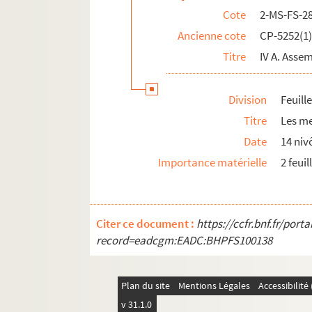
Cote
2-MS-FS-2
Ancienne cote
CP-5252(1
Titre
IV A. Assem
Division
Feuill
Titre
Les me
Date
14 niv
Importance matérielle
2 feuil
Citer ce document :
https://ccfr.bnf.fr/por
record=eadcgm:EADC:BHPFS100138
Plan du site
Mentions Légales
Accessibilit
v 31.1.0