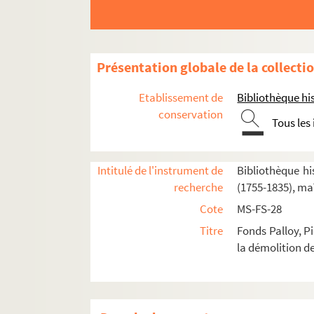
Présentation globale de la collecti
Etablissement de
Bibliothèque his
conservation
Tous les
Intitulé de l'instrument de
Bibliothèque his
recherche
(1755-1835), ma
2-MS-FS-28-01. I. Démolition de la Bastille
Cote
MS-FS-28
2-MS-FS-28-02. II. Correspondance de Palloy
Titre
Fonds Palloy, P
2-MS-FS-28-03. III. Apôtres de la Liberté. Pierres 
la démolition de
Feuillet 77. Trois versions du discours des a
Feuillet 78. Lettre autographe signée de Pal
Feuillet 79. Lettre autographe signée de Legr