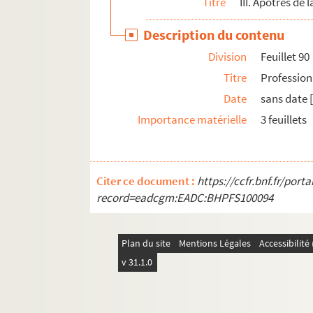
Titre
III. Apôtres de 
Description du contenu
Division
Feuillet 90
Titre
Profession
Date
sans date 
Importance matérielle
3 feuillets
Citer ce document :
https://ccfr.bnf.fr/por
record=eadcgm:EADC:BHPFS100094
Plan du site
Mentions Légales
Accessibilit
v 31.1.0