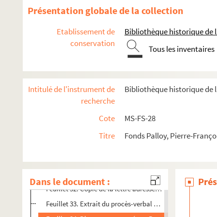
Feuillet 20. Lettre autographe signée d’ A. L. Millin à Pall
Présentation globale de la collection
Feuillet 21. Municipalité de Paris, département des trava
Etablissement de
Bibliothèque historique de la
Feuillet 22. Municipalité de Paris, département des trava
conservation
Tous les inventaires
Feuillet 23. Lettre autographe signée de Champion, offic
Feuillet 24. Lettre autographe signée de Lamy à Palloy
Feuillet 25. Municipalité de Paris, département des trava
Intitulé de l'instrument de
Bibliothèque historique de l
Feuillet 26. Municipalité de Paris, département de police
recherche
Feuillet 27. Municipalité de Paris, département des trava
Cote
MS-FS-28
Feuillet 28. Municipalité de Paris, département des trava
Titre
Fonds Palloy, Pierre-Franço
Feuillet 29. Municipalité de Paris, département des trava
Feuillet 30. Municipalité de Paris, département des travau
Feuillet 31. Municipalité de Paris, département des trava
Dans le document :
Prés
Feuillet 32. Copie de la lettre adressée par Palloy au prés
Feuillet 33. Extrait du procès-verbal de l'Assemblée natio