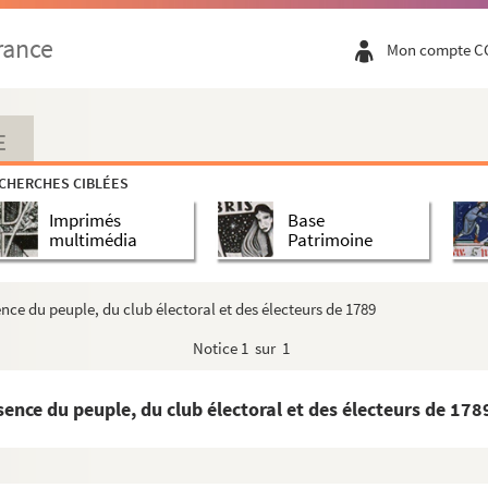
llerier
nieurs nationaux chargés de la démolition de la Bastil...
rance
Mon compte C
x publics
x publics
x publics
E
ux publics
CHERCHES CIBLÉES
délibérations du Bureau de la ville
Imprimés
Base
ux publics
multimédia
Patrimoine
ux publics
nce du peuple, du club électoral et des électeurs de 1789
ux publics
Notice
1 sur 1
résentant de la Commune, à Palloy
eiller administrateur
sence du peuple, du club électoral et des électeurs de 178
loy
recteur de l'école des jeunes aveugles, ci devant inspe...