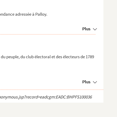
ndance adressée à Palloy.
Plus
du peuple, du club électoral et des électeurs de 1789
Plus
ect_anonymous.jsp?record=eadcgm:EADC:BHPFS100036