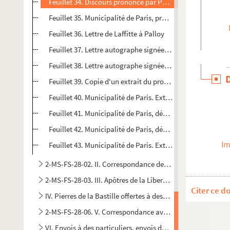
Feuillet 34. Discours prononcé par Palloy en présence du p
Feuillet 35. Municipalité de Paris, procureur de la Comm
Feuillet 36. Lettre de Laffitte à Palloy
Feuillet 37. Lettre autographe signée de Leclerc à Palloy
Feuillet 38. Lettre autographe signée de Laffitte à Palloy
Feuillet 39. Copie d'un extrait du procès-verbal de la séa
Feuillet 40. Municipalité de Paris. Extrait du registre de
Feuillet 41. Municipalité de Paris, département des trava
Feuillet 42. Municipalité de Paris, département des trava
Im
Feuillet 43. Municipalité de Paris. Extrait du registre des
2-MS-FS-28-02. II. Correspondance de Palloy
2-MS-FS-28-03. III. Apôtres de la Liberté. Pierres de la Basti
Citer ce d
IV. Pierres de la Bastille offertes à des institutions établies
2-MS-FS-28-06. V. Correspondance avec les départements au 
VI. Envois à des particuliers, envois de pierres, envois de 