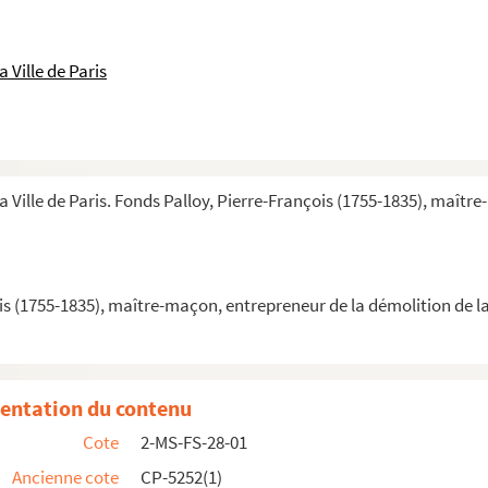
oy
ux publics
 Ville de Paris
ux publics
ier municipal, administrateur au département des travaux ...
ux publics
a Ville de Paris. Fonds Palloy, Pierre-François (1755-1835), maîtr
ux publics
ux publics
is (1755-1835), maître-maçon, entrepreneur de la démolition de la
ux publics
x publics, voierie
ux publics
entation du contenu
ident des électeurs de 1789
Cote
2-MS-FS-28-01
nale
Ancienne cote
CP-5252(1)