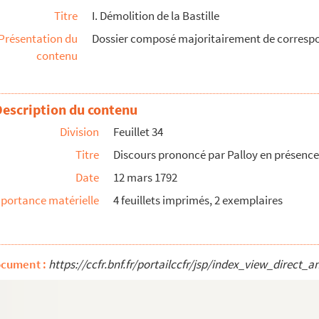
euple, du club électoral et des électeurs de 1789
Titre
I. Démolition de la Bastille
une
Présentation du
Dossier composé majoritairement de correspo
contenu
Description du contenu
nce du club central des électeurs de 1789
Division
Feuillet 34
s délibérations du conseil général de la Commune de Par...
Titre
Discours prononcé par Palloy en présence 
ux publics
Date
12 mars 1792
ux publics
portance matérielle
4 feuillets imprimés, 2 exemplaires
 délibérations du conseil général des commissaires des...
lle
ocument :
https://ccfr.bnf.fr/portailccfr/jsp/index_view_dir
 à Paris
sujet de l'envoi des pierres de la Bastille
plans, envois de médailles