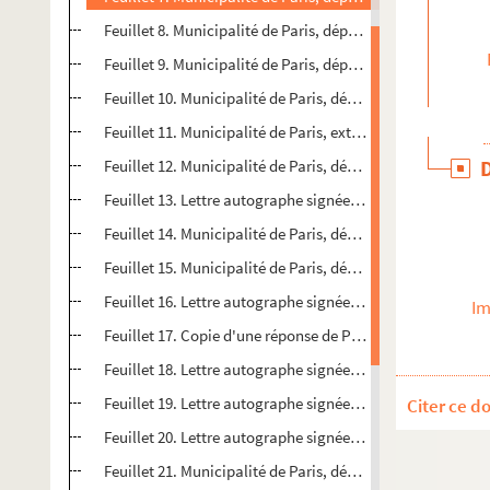
Feuillet 8. Municipalité de Paris, département des travau
Feuillet 9. Municipalité de Paris, département des travau
Feuillet 10. Municipalité de Paris, département des trava
Feuillet 11. Municipalité de Paris, extrait du registre des 
Feuillet 12. Municipalité de Paris, département des trava
Feuillet 13. Lettre autographe signée de Santerre à Palloy
Feuillet 14. Municipalité de Paris, département des trava
Feuillet 15. Municipalité de Paris, département des trava
Feuillet 16. Lettre autographe signée de La Boulloy, rep
Im
Feuillet 17. Copie d'une réponse de Palloy à Manuel, cons
Feuillet 18. Lettre autographe signée de Louis Millin à Pal
Feuillet 19. Lettre autographe signée de Valentin Haüy, di
Citer ce d
Feuillet 20. Lettre autographe signée d’ A. L. Millin à Pall
Feuillet 21. Municipalité de Paris, département des trava