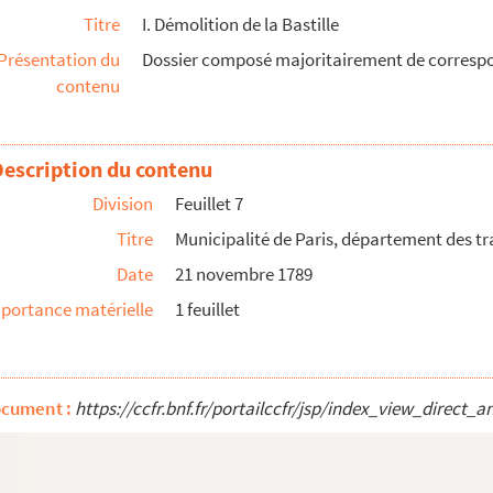
Titre
I. Démolition de la Bastille
x publics
Présentation du
Dossier composé majoritairement de correspo
x publics
contenu
ux publics
délibérations du Bureau de la ville
Description du contenu
ux publics
Division
Feuillet 7
ux publics
Titre
Municipalité de Paris, département des t
ux publics
Date
21 novembre 1789
résentant de la Commune, à Palloy
portance matérielle
1 feuillet
eiller administrateur
loy
recteur de l'école des jeunes aveugles, ci devant inspe...
ocument :
https://ccfr.bnf.fr/portailccfr/jsp/index_view_dir
oy
ux publics