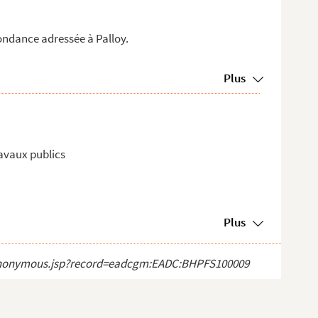
ndance adressée à Palloy.
Plus
ravaux publics
Plus
ect_anonymous.jsp?record=eadcgm:EADC:BHPFS100009