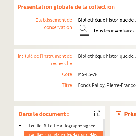
Présentation globale de la collection
Etablissement de
Bibliothèque historique de la
conservation
Tous les inventaires
Intitulé de l'instrument de
Bibliothèque historique de l
recherche
2-MS-FS-28-01. I. Démolition de la Bastille
Cote
MS-FS-28
Feuillet 1. Hôtel de Ville de Paris, comité provisoire d'adm
Titre
Fonds Palloy, Pierre-Franço
Feuillet 2. Lettre autographe signée d'Avril, administrateur
Feuillet 3. Lettre autographe signée de Jamin, chef d'ateli
Feuillet 4. Résumé d'une lettre de l'abbé Mulot contenan
Dans le document :
Prés
Feuillet 5. Copie de la lettre du marquis de La Fayette à Ce
Feuillet 6. Lettre autographe signée de Cellerier aux ingé
Feuillet 7. Municipalité de Paris, département des travau