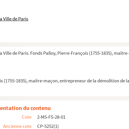
 Ville de Paris
a Ville de Paris. Fonds Palloy, Pierre-François (1755-1835), maîtr
inistration générale de la ville
is (1755-1835), maître-maçon, entrepreneur de la démolition de la
 de la ville, à Palloy
er de Palloy, à Palloy
t le compte rendu de la séance de la Commune du 18 octob...
entation du contenu
llerier
Cote
2-MS-FS-28-01
nieurs nationaux chargés de la démolition de la Bastil...
Ancienne cote
CP-5252(1)
x publics