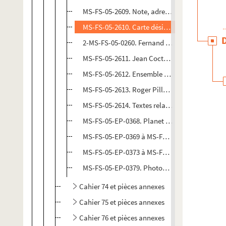
MS-FS-05-2609. Note, adresse et indications d'
MS-FS-05-2610. Carte désignant Jean Cocteau
2-MS-FS-05-0260. Fernand Dartigues.
Petites 
MS-FS-05-2611. Jean Cocteau.
Adieu Supervie
MS-FS-05-2612. Ensemble de textes de divers a
MS-FS-05-2613. Roger Pillaudin. Pages du
Jou
MS-FS-05-2614. Textes relatifs à Jean Cocteau
MS-FS-05-EP-0368. Planet News Ltd, Londres 
MS-FS-05-EP-0369 à MS-FS-05-EP-0372. Photog
MS-FS-05-EP-0373 à MS-FS-05-EP-0378. Léo Mi
MS-FS-05-EP-0379. Photographe non identifié.
Cahier 74 et pièces annexes
Cahier 75 et pièces annexes
Cahier 76 et pièces annexes