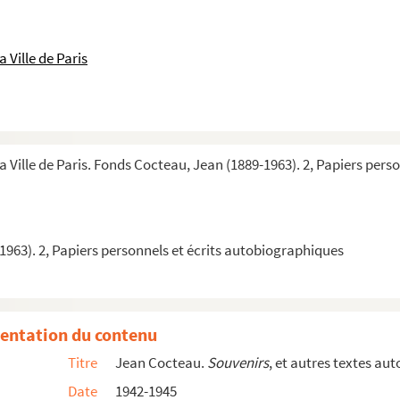
 d'être un invisible..." : texte publié dans
Le Film français Cinémon...
ce
: article publié dans
Le Film français Cinémonde
 Ville de Paris
ice Bessy
: texte publié dans
Le film français Cinémonde
mage à Jean Cocteau avec la présentation des films
Saint Blaise des Si
 film à secrets
: photographie publiée dans une revue
nbach
: texte publié dans une revue
a Ville de Paris. Fonds Cocteau, Jean (1889-1963). 2, Papiers per
henbach à Jean Cocteau
Cocteau
t à Jean Cocteau
963). 2, Papiers personnels et écrits autobiographiques
lle à Jean Cocteau
n Cocteau
o à Jean Cocteau
entation du contenu
neur de la princesse Margaret d'Angleterre à Jean Cocteau
Titre
Jean Cocteau.
Souvenirs
, et autres textes au
ville à Jean Cocteau
Date
1942-1945
n Cocteau