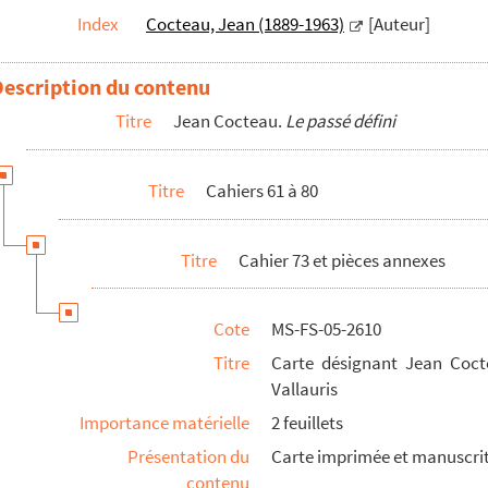
Index
Cocteau, Jean (1889-1963)
[Auteur]
envoi à faire au fils du producteur André Paulvé
 Président d'honneur du Club des Archanges de Vallauris
Description du contenu
salles... grandes œuvres
: article publié dans
Le film français
Titre
Jean Cocteau.
Le passé défini
lle
: article
uteurs relatifs à Jean Cocteau
Titre
Cahiers 61 à 80
rnal du film de Jean Cocteau Le Testament d'Orphée
: extrait de l'ouvra..
Titre
Cahier 73 et pièces annexes
(agence photographique, Londres, Grande-Bretagne). Jean Cocteau, Jean
raphe non identifié. Cérémonie de bénédiction de la Chapelle Notre-D
Cote
MS-FS-05-2610
rkine (photographe, Nice, France). Hommage du Festival de Cannes à J
Titre
Carte désignant Jean Coct
 Jean Cocteau, Carole Weisweiller et Adrienne Dermit
Vallauris
Importance matérielle
2 feuillets
Présentation du
Carte imprimée et manuscrit
contenu