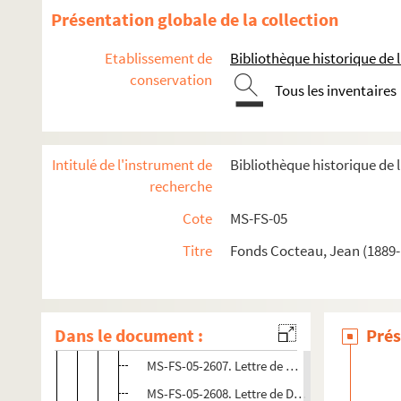
MS-FS-05-2599. Jean Cocteau. "Un poète se doit
Présentation globale de la collection
2-MS-FS-05-0255. Maurice Bessy.
Jean de Fran
Etablissement de
Bibliothèque historique de la
2-MS-FS-05-0256. Jean Cocteau.
Lettre à Maur
conservation
2-MS-FS-05-0257. Annonce d'une séance d'hom
Tous les inventaires
2-MS-FS-05-0258.
Le Testament d'Orphée est un
MS-FS-05-2600. Jean Cocteau.
Le cas Reiche
Intitulé de l'instrument de
Bibliothèque historique de l
MS-FS-05-2601. Télégramme de François Reic
recherche
MS-FS-05-2602. Lettre d'Antoine Livio à Jean 
Cote
MS-FS-05
MS-FS-05-2603. Télégramme de Charles Tréne
Titre
Fonds Cocteau, Jean (1889-1
MS-FS-05-2604. Lettre de Pilar Jules Supervie
MS-FS-05-2605. Lettre de Jean Paulhan à Jea
2-MS-FS-05-0259. Billet de Jacqueline Picass
Dans le document :
Prés
MS-FS-05-2606. Lettre d'Iris Peak, dame d'hon
MS-FS-05-2607. Lettre de madame J. de Frémin
MS-FS-05-2608. Lettre de David Lutyens à Jea