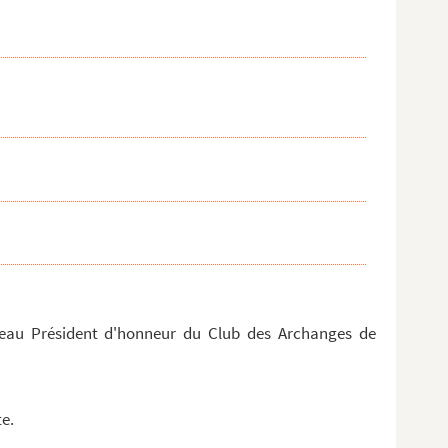
.
 Triqu...
ame-de-France à Londres
ean Cocteau
eau Président d'honneur du Club des Archanges de
e.