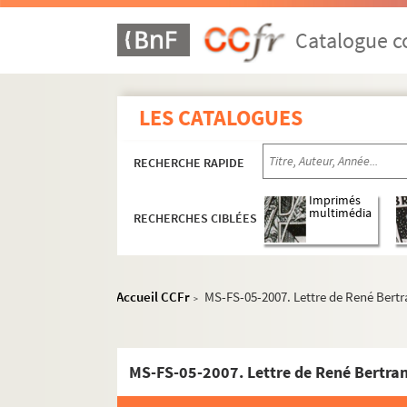
Cahiers 21 à 40
Catalogue co
Cahier 21 et pièces annexes
Cahier 22 et pièces annexes
LES CATALOGUES
Cahier 23 et pièces annexes
Cahier 24 et pièces annexes
RECHERCHE RAPIDE
Cahier 25 et pièces annexes
Cahier 26 et pièces annexes
Imprimés
multimédia
RECHERCHES CIBLÉES
Cahier 27 et pièces annexes
Cahier 28 et pièces annexes
Cahier 29 et pièces annexes
Accueil CCFr
MS-FS-05-2007. Lettre de René Bert
>
Cahier 30 et pièces annexes
Cahier 31 et pièces annexes
MS-FS-05-2007. Lettre de René Bertra
1-MS-FS-05-0082. Cahier 31
MS-FS-05-1990. Jean Cocteau. "So