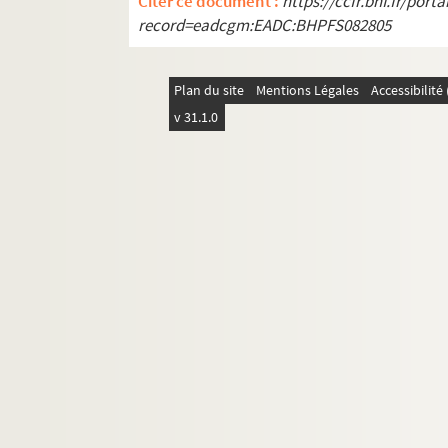
Citer ce document :
https://ccfr.bnf.fr/por
record=eadcgm:EADC:BHPFS082805
Plan du site
Mentions Légales
Accessibilit
v 31.1.0