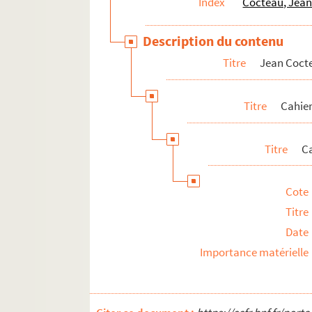
Index
Cocteau, Jean
Jean Cocteau. Papiers personnels
Description du contenu
Iconographie
Titre
Jean Coct
Titre
Cahier
Titre
Ca
Cote
Titre
Date
Importance matérielle