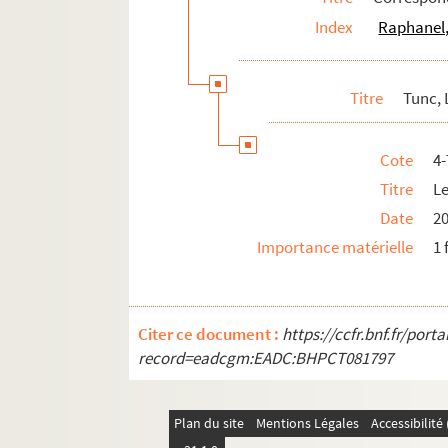
Index
Raphanel,
Titre
Tunc, 
Cote
4
Titre
L
Date
2
Importance matérielle
1 
Citer ce document :
https://ccfr.bnf.fr/por
record=eadcgm:EADC:BHPCT081797
Plan du site
Mentions Légales
Accessibilit