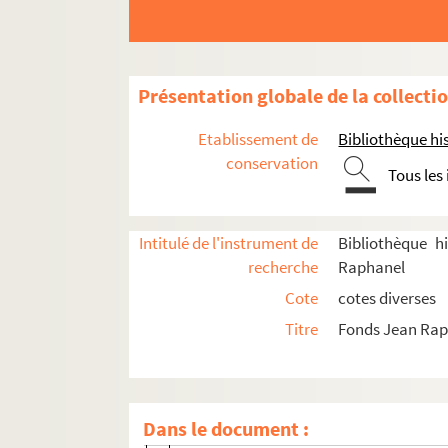
Sosson, Henri (18..-19.. ; décorateur)
Spindler, Graziosa (18..-19.. ; comédi
Stephen, Pierre (1890-1980)
Présentation globale de la collecti
Suger, Louise (18..-19.. ; comédienne)
Etablissement de
Bibliothèque his
Syma, Rose (1868-19.)
conservation
Tous les
Tailhade, Laurent (1854-1919)
Taillade, Madeleine (18..-19.. ; comé
Intitulé de l'instrument de
Bibliothèque h
Tarride, Abel (1865-1951)
recherche
Raphanel
Templay, Monsieur (18..-19.)
Cote
cotes diverses
Téry, Gustave (1871-1928)
Titre
Fonds Jean Ra
Tessandier, Aimée Jeanne (1851-1923
Thierry, Edouard (1813-1894)
Thurner, H. (18..-19.)
Dans le document :
Timmory, Gabriel (1870-1965)