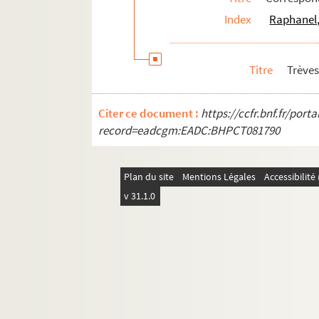
Index
Raphanel,
Titre
Trèves
Citer ce document :
https://ccfr.bnf.fr/por
record=eadcgm:EADC:BHPCT081790
Plan du site
Mentions Légales
Accessibilit
v 31.1.0