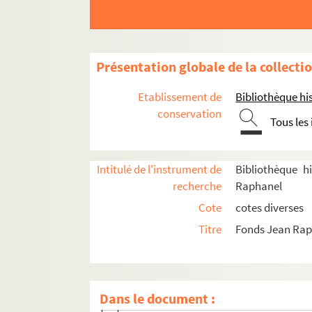
Sosson, Henri (18..-19.. ; décorateur)
Spindler, Graziosa (18..-19.. ; comédi
Stephen, Pierre (1890-1980)
Présentation globale de la collecti
Suger, Louise (18..-19.. ; comédienne)
Etablissement de
Bibliothèque his
Syma, Rose (1868-19.)
conservation
Tous les
Tailhade, Laurent (1854-1919)
Taillade, Madeleine (18..-19.. ; comé
Intitulé de l'instrument de
Bibliothèque h
Tarride, Abel (1865-1951)
recherche
Raphanel
Templay, Monsieur (18..-19.)
Cote
cotes diverses
Téry, Gustave (1871-1928)
Titre
Fonds Jean Ra
Tessandier, Aimée Jeanne (1851-1923
Thierry, Edouard (1813-1894)
Thurner, H. (18..-19.)
Dans le document :
Timmory, Gabriel (1870-1965)