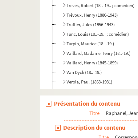
Trèves, Robert (18..-19.. ; comédien)
Trévoux, Henry (1880-1943)
Truffier, Jules (1856-1943)
Tunc, Louis (18..-19.. ; comédien)
Turpin, Maurice (18..-19.)
Vaillard, Madame Henry (18..-19.)
Vaillard, Henry (1845-1899)
Van Dyck (18..-19.)
Verola, Paul (1863-1931)
Verville, Bernardin (1901-....)
Vincent, Jean (19..-19.. ; comédien)
Présentation du contenu
Voyeux, Gustave (18..-19.)
Titre
Raphanel, Jean
Wag, Alexandre (18..-19.. ; architecte
Description du contenu
Weckerlin, Jean-Baptiste (1821-1910)
Titre
Correspon