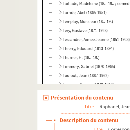
Taillade, Madeleine (18..-19.. ; comé
Tarride, Abel (1865-1951)
Templay, Monsieur (18..-19.)
Téry, Gustave (1871-1928)
Tessandier, Aimée Jeanne (1851-1923
Thierry, Edouard (1813-1894)
Thurner, H. (18..-19.)
Timmory, Gabriel (1870-1965)
Toulout, Jean (1887-1962)
Trarieux, Gabriel (1870-1940)
Trébor, Robert (1879-1942)
Présentation du contenu
Treich, Léon (1889-1973)
Titre
Raphanel, Jean
Trèves, Robert (18..-19.. ; comédien)
Description du contenu
Trévoux, Henry (1880-1943)
Titre
Correspon
Truffier, Jules (1856-1943)