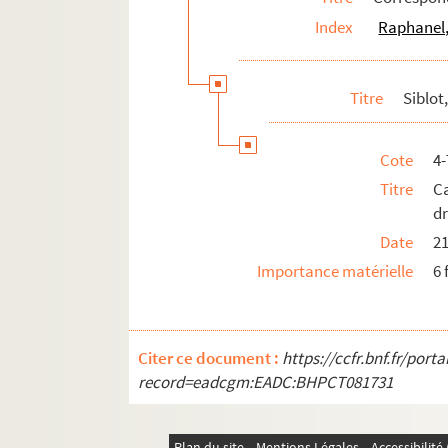
Index
Raphanel,
Tunc, Louis (18..-19.. ; comédien)
Turpin, Maurice (18..-19.)
Vaillard, Madame Henry (18..-19.)
Titre
Siblot
Vaillard, Henry (1845-1899)
Van Dyck (18..-19.)
Cote
4
Verola, Paul (1863-1931)
Titre
C
d
Verville, Bernardin (1901-....)
Date
21
Vincent, Jean (19..-19.. ; comédien)
Importance matérielle
6 
Voyeux, Gustave (18..-19.)
Wag, Alexandre (18..-19.. ; architecte
Weckerlin, Jean-Baptiste (1821-1910)
Citer ce document :
https://ccfr.bnf.fr/por
Worms, Gustave (1836-1910)
record=eadcgm:EADC:BHPCT081731
Yd, Berthe d' (1903-1990)
Yd, Jean d' (1880-1964)
Plan du site
Mentions Légales
Accessibilit