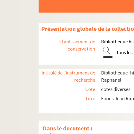
Roudié, Émile (1877-1953)
Roussell, Henry (1875-1946)
Rouyer, Léon (18..-19.. ; comédien)
Présentation globale de la collecti
Rouyer, Monsieur (18..-19.)
Etablissement de
Bibliothèque his
Rouyer, Suzanne (18..-19.. ; comédie
conservation
Tous les
Rudni, H. de (18..-19.)
Saillard, Georges (1877-1967)
Intitulé de l'instrument de
Bibliothèque h
Saint-Saëns, Camille (1835-1921)
recherche
Raphanel
Sapin, Veuve (18..-19.)
Cote
cotes diverses
Sardou, Adrien (18..-19.)
Titre
Fonds Jean Ra
Sarcey, Yvonne (1869-1950)
Scholl, Aurélien (1833-1902)
Schultz, Paul (18..-19.. ; comédien)
Dans le document :
Séverin-Mars (1873-1921)