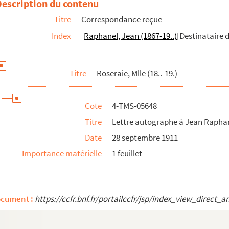
Description du contenu
Titre
Correspondance reçue
Index
Raphanel, Jean (1867-19..)
[Destinataire d
Titre
Roseraie, Mlle (18..-19.)
Cote
4-TMS-05648
Titre
Lettre autographe à Jean Rapha
Date
28 septembre 1911
Importance matérielle
1 feuillet
ocument :
https://ccfr.bnf.fr/portailccfr/jsp/index_view_dir