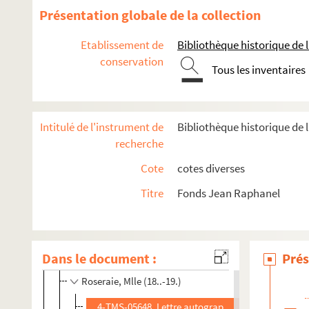
Reynold, Berthe (18..-19.. ; auteur dramatique)
Présentation globale de la collection
Richard-Christian, I. (18..-19.. ; comédien)
Etablissement de
Bibliothèque historique de la
Richepin, Jean (1849-1926)
conservation
Richet, Stéphane (18..-19.)
Tous les inventaires
Robiane, Fanny (1899-1982)
Roger, Eva (18..-19.)
Intitulé de l'instrument de
Bibliothèque historique de l
Roger, Georgette (18..-19.)
recherche
Roger-Miclos, Aimée-Marie (1860-1950)
Cote
cotes diverses
Roggers, Henriette (1881-1950)
Titre
Fonds Jean Raphanel
Rollan, Henri (1888-1967)
Rolly, Jeanne (1870-1929)
Rondel, Auguste (1858-1934)
Dans le document :
Prés
Rosay, Françoise (1891-1974)
Roseraie, Mlle (18..-19.)
4-TMS-05648. Lettre autographe à Jean Raphanel