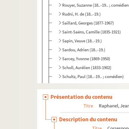
Rouyer, Suzanne (18..-19.. ; comédie
Rudni, H. de (18..-19.)
Saillard, Georges (1877-1967)
Saint-Saëns, Camille (1835-1921)
Sapin, Veuve (18..-19.)
Sardou, Adrien (18..-19.)
Sarcey, Yvonne (1869-1950)
Scholl, Aurélien (1833-1902)
Schultz, Paul (18..-19.. ; comédien)
Séverin-Mars (1873-1921)
Siblot, Charles (1871-1943)
Présentation du contenu
Signoret, Gabriel (1878-1937)
Titre
Raphanel, Jean
Silvain, Eugène (1851-1930)
Description du contenu
Silvestre Armand (1837-1901)
Titre
Correspon