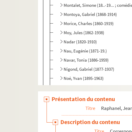
Montalet, Simone (18..-19... ; comédi
Montoya, Gabriel (1868-1914)
Morice, Charles (1860-1919)
Moy, Jules (1862-1938)
Nadar (1820-1910)
Nau, Eugénie (1871-19.)
Navar, Tonia (1886-1959)
Nigond, Gabriel (1877-1937)
Noé, Yvan (1895-1963)
Noël, Léon (1844-1913)
Norman, Rolla (1889-1971)
Présentation du contenu
Noté, Jean (1858-1922)
Titre
Raphanel, Jean
Nova, Pierre (18..-19.)
Description du contenu
Numas, Pierre (1852-1893)
Titre
Correspon