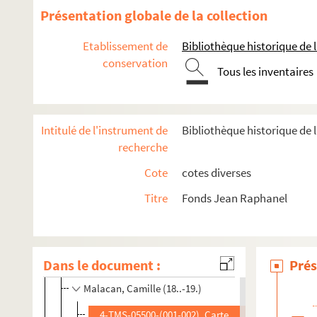
Livet, Guillaume (1856-1919)
Présentation globale de la collection
Livet, Philippe (18..-19.. ; journaliste)
Etablissement de
Bibliothèque historique de la
Lix, Germaine (1893-1986)
conservation
Lobstein, Désirée (1868-19.)
Tous les inventaires
Lorde, André de (1869-1942)
Loti, Pierre (1850-1923)
Intitulé de l'instrument de
Bibliothèque historique de l
Louvigny, Jacques (1884-1951)
recherche
Lucas, Wilfrid (1882-1976)
Cote
cotes diverses
Lucet-Messager, Jacques (18..-19.)
Titre
Fonds Jean Raphanel
Lugné-Poë (1869-1940)
Luguet, René (1813-1904)
Lurville, Armand (1875-1955)
Dans le document :
Prés
Lynnès, Marguerite (1862-1911)
Malacan, Camille (18..-19.)
4-TMS-05500-(001-002). Carte de visite autograp