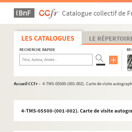
Lenomand, Henri-René (1882-1951)
Catalogue collectif de F
Lepinoy, Gaston de (18..-19.)
Lérida, Jeanne (18..-19... ; chanteuse)
Leroux, Marcel (1880-1920)
LES CATALOGUES
LE RÉPERTOIR
Leroux, Xavier (1863-1919)
RECHERCHE RAPIDE
RE
Lestat, Marguerite (18..-19.. ; comédienne)
Lévesque, Marcel (1877-1962)
Lévy Chapuis (18..-19.)
Lévy-Oulmann, André (18..-19.. ; avocat)
Accueil CCFr
4-TMS-05500-(001-002). Carte de visite autograp
>
Lévy, M. (18..-19..; médecin)
Leygues, Georges (1857-1933)
Liézer, Janine (1906-1977)
4-TMS-05500-(001-002). Carte de visite autogr
Liézer, Marcelle (18..-19.)
Lion, Jeanne (1877-1969)