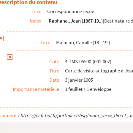
Description du contenu
Titre
Correspondance reçue
Index
Raphanel, Jean (1867-19..)
[Destinataire d
Titre
Malacan, Camille (18..-19.)
Cote
4-TMS-05500-(001-002)
Titre
Carte de visite autographe à Je
Date
3 janvier 1905
Importance matérielle
1 feuillet + 1 enveloppe
ocument :
https://ccfr.bnf.fr/portailccfr/jsp/index_view_dir