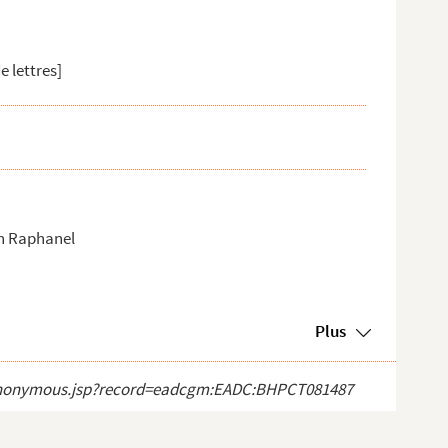
e lettres]
an Raphanel
Plus
ect_anonymous.jsp?record=eadcgm:EADC:BHPCT081487