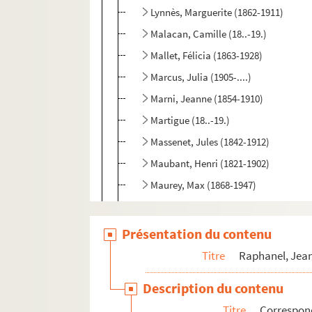
Lynnès, Marguerite (1862-1911)
Malacan, Camille (18..-19.)
Mallet, Félicia (1863-1928)
Marcus, Julia (1905-....)
Marni, Jeanne (1854-1910)
Martigue (18..-19.)
Massenet, Jules (1842-1912)
Maubant, Henri (1821-1902)
Maurey, Max (1868-1947)
Maurier, M. (18..-19.)
Maxime-Léry (1884-1966?)
Présentation du contenu
May, Jacques (18..-19.)
Titre
Raphanel, Jean
Merrier, C. (18..-19.)
Description du contenu
Méténier, Oscar (1859-1913)
Titre
Correspon