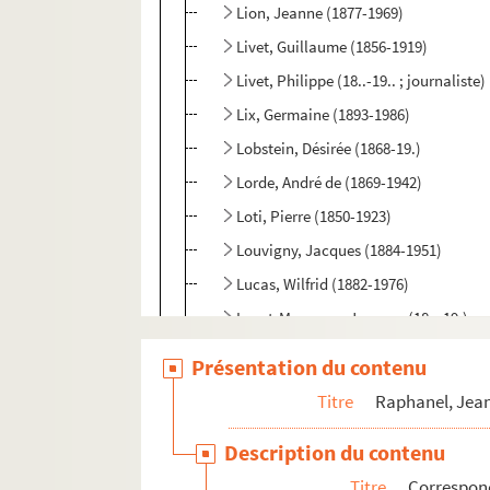
Lion, Jeanne (1877-1969)
Livet, Guillaume (1856-1919)
Livet, Philippe (18..-19.. ; journaliste)
Lix, Germaine (1893-1986)
Lobstein, Désirée (1868-19.)
Lorde, André de (1869-1942)
Loti, Pierre (1850-1923)
Louvigny, Jacques (1884-1951)
Lucas, Wilfrid (1882-1976)
Lucet-Messager, Jacques (18..-19.)
Lugné-Poë (1869-1940)
Présentation du contenu
Luguet, René (1813-1904)
Titre
Raphanel, Jean
Lurville, Armand (1875-1955)
Description du contenu
Lynnès, Marguerite (1862-1911)
Titre
Correspon
Malacan, Camille (18..-19.)