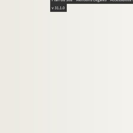
Montalet, Simone (18..-19... ; comédi
v 31.1.0
Montoya, Gabriel (1868-1914)
Morice, Charles (1860-1919)
Moy, Jules (1862-1938)
Nadar (1820-1910)
Nau, Eugénie (1871-19.)
Navar, Tonia (1886-1959)
Nigond, Gabriel (1877-1937)
Noé, Yvan (1895-1963)
Noël, Léon (1844-1913)
Norman, Rolla (1889-1971)
Noté, Jean (1858-1922)
Nova, Pierre (18..-19.)
Numas, Pierre (1852-1893)