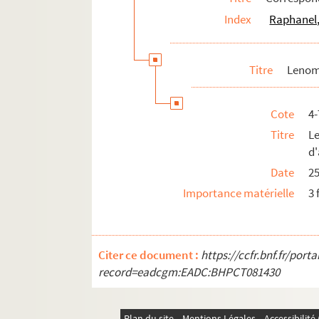
Index
Raphanel,
Mallet, Félicia (1863-1928)
Marcus, Julia (1905-....)
Marni, Jeanne (1854-1910)
Titre
Lenom
Martigue (18..-19.)
Massenet, Jules (1842-1912)
Cote
4
Maubant, Henri (1821-1902)
Titre
L
d
Maurey, Max (1868-1947)
Date
25
Maurier, M. (18..-19.)
Importance matérielle
3 
Maxime-Léry (1884-1966?)
May, Jacques (18..-19.)
Merrier, C. (18..-19.)
Citer ce document :
https://ccfr.bnf.fr/por
Méténier, Oscar (1859-1913)
record=eadcgm:EADC:BHPCT081430
Modave, Rose (18..-19.. ; comédienne
Molier-Laferrière, Louise (18..-19.)
Plan du site
Mentions Légales
Accessibilit