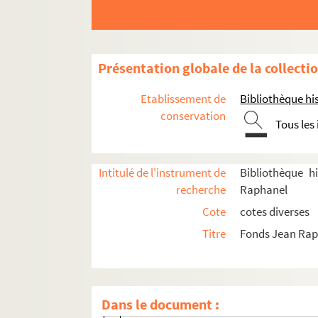
Leconte, Marie (1874-1947)
Ledoux, Fernand (1897-1993)
Lefevre, Maurice (18..-19.)
Présentation globale de la collecti
Legouvé, Ernest (1807-1903)
Etablissement de
Bibliothèque his
Legrand, Camille (18..-19.. ; journalis
conservation
Tous les
Lehmann, Maurice (1895-1974)
Leitner, Jules (1862-1939)
Intitulé de l'instrument de
Bibliothèque h
Leloir, Louis (1860-1909)
recherche
Raphanel
Lemaître fils, Mme Veuve Frédérick (1
Cote
cotes diverses
Lemonnier, Meg (1905-1988)
Titre
Fonds Jean Ra
Lempereur (19..?-19... ; journaliste)
Lender, Marcelle (1862-1926)
Lénéka, André (1859-1937)
Dans le document :
Lenéru, Marie (1875-1918)