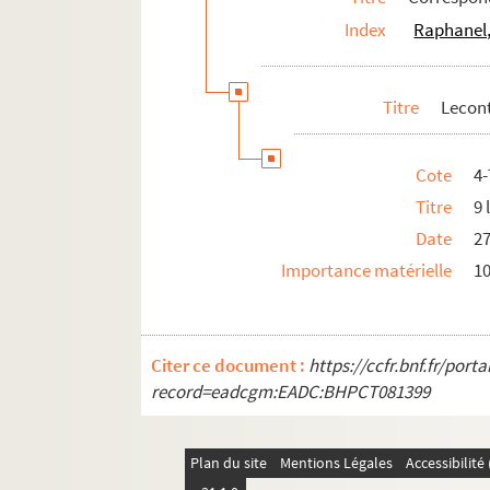
Index
Raphanel,
Livet, Guillaume (1856-1919)
Livet, Philippe (18..-19.. ; journaliste)
Lix, Germaine (1893-1986)
Titre
Lecont
Lobstein, Désirée (1868-19.)
Lorde, André de (1869-1942)
Cote
4
Loti, Pierre (1850-1923)
Titre
9 
Louvigny, Jacques (1884-1951)
Date
27
Lucas, Wilfrid (1882-1976)
Importance matérielle
10
Lucet-Messager, Jacques (18..-19.)
Lugné-Poë (1869-1940)
Citer ce document :
https://ccfr.bnf.fr/por
Luguet, René (1813-1904)
record=eadcgm:EADC:BHPCT081399
Lurville, Armand (1875-1955)
Lynnès, Marguerite (1862-1911)
Plan du site
Mentions Légales
Accessibilit
Malacan, Camille (18..-19.)