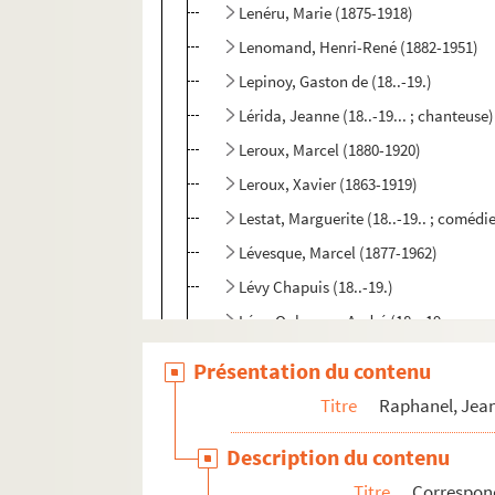
Lenéru, Marie (1875-1918)
Lenomand, Henri-René (1882-1951)
Lepinoy, Gaston de (18..-19.)
Lérida, Jeanne (18..-19... ; chanteuse)
Leroux, Marcel (1880-1920)
Leroux, Xavier (1863-1919)
Lestat, Marguerite (18..-19.. ; comédi
Lévesque, Marcel (1877-1962)
Lévy Chapuis (18..-19.)
Lévy-Oulmann, André (18..-19.. ; avoc
Lévy, M. (18..-19..; médecin)
Présentation du contenu
Leygues, Georges (1857-1933)
Titre
Raphanel, Jean
Liézer, Janine (1906-1977)
Description du contenu
Liézer, Marcelle (18..-19.)
Titre
Correspon
Lion, Jeanne (1877-1969)