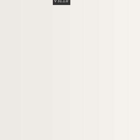
v 31.1.0
Mallet, Félicia (1863-1928)
Marcus, Julia (1905-....)
Marni, Jeanne (1854-1910)
Martigue (18..-19.)
Massenet, Jules (1842-1912)
Maubant, Henri (1821-1902)
Maurey, Max (1868-1947)
Maurier, M. (18..-19.)
Maxime-Léry (1884-1966?)
May, Jacques (18..-19.)
Merrier, C. (18..-19.)
Méténier, Oscar (1859-1913)
Modave, Rose (18..-19.. ; comédienne
Molier-Laferrière, Louise (18..-19.)