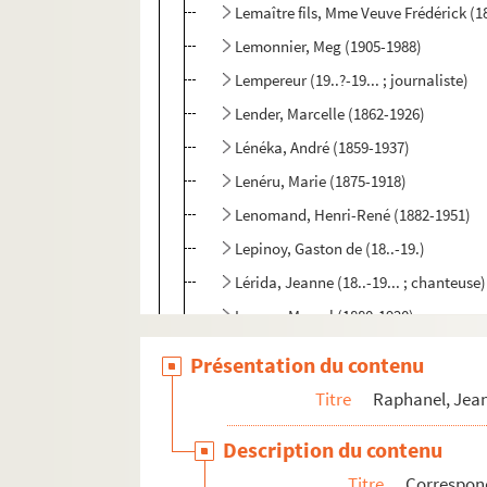
Lemaître fils, Mme Veuve Frédérick (1
Lemonnier, Meg (1905-1988)
Lempereur (19..?-19... ; journaliste)
Lender, Marcelle (1862-1926)
Lénéka, André (1859-1937)
Lenéru, Marie (1875-1918)
Lenomand, Henri-René (1882-1951)
Lepinoy, Gaston de (18..-19.)
Lérida, Jeanne (18..-19... ; chanteuse)
Leroux, Marcel (1880-1920)
Leroux, Xavier (1863-1919)
Présentation du contenu
Lestat, Marguerite (18..-19.. ; comédi
Titre
Raphanel, Jean
Lévesque, Marcel (1877-1962)
Description du contenu
Lévy Chapuis (18..-19.)
Titre
Correspon
Lévy-Oulmann, André (18..-19.. ; avoc