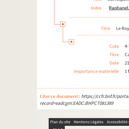
Index
Raphanel,
Lévy, M. (18..-19..; médecin)
Leygues, Georges (1857-1933)
Liézer, Janine (1906-1977)
Titre
Le Roy
Liézer, Marcelle (18..-19.)
Lion, Jeanne (1877-1969)
Cote
4
Livet, Guillaume (1856-1919)
Titre
Ca
Livet, Philippe (18..-19.. ; journaliste)
Date
21
Lix, Germaine (1893-1986)
Importance matérielle
1 
Lobstein, Désirée (1868-19.)
Lorde, André de (1869-1942)
Citer ce document :
https://ccfr.bnf.fr/por
Loti, Pierre (1850-1923)
record=eadcgm:EADC:BHPCT081389
Louvigny, Jacques (1884-1951)
Lucas, Wilfrid (1882-1976)
Plan du site
Mentions Légales
Accessibilit
Lucet-Messager, Jacques (18..-19.)