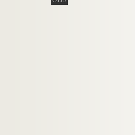
v 31.1.0
Lugné-Poë (1869-1940)
Luguet, René (1813-1904)
Lurville, Armand (1875-1955)
Lynnès, Marguerite (1862-1911)
Malacan, Camille (18..-19.)
Mallet, Félicia (1863-1928)
Marcus, Julia (1905-....)
Marni, Jeanne (1854-1910)
Martigue (18..-19.)
Massenet, Jules (1842-1912)
Maubant, Henri (1821-1902)
Maurey, Max (1868-1947)
Maurier, M. (18..-19.)
Maxime-Léry (1884-1966?)