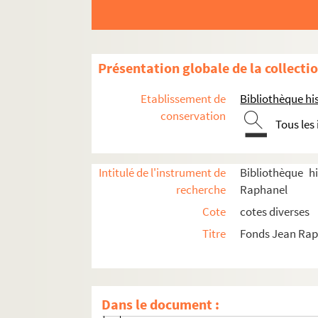
La Gandara, Edouard de (1862-1944)
La Renaudie, G. (1...-1...)
Laroche, Jules (1841-1925)
Présentation globale de la collecti
Labiche, Eugène (1815-1888)
Etablissement de
Bibliothèque his
Laborde, Jean (18..?-19.. ; parolier)
conservation
Tous les
Lafenestre, Pierre ( (1878-1947)
Laffon, Yolande (1895-1992)
Intitulé de l'instrument de
Bibliothèque h
Laloue, Robert (18..-19.)
recherche
Raphanel
Lamy, Adrien (1894-1940)
Cote
cotes diverses
Lamy, Charles (1857-1940)
Titre
Fonds Jean Ra
Lamy, Madame Charles (18..-19.)
Lancret, Bernard (1912-1983)
Landois, Jean (18..-19.)
Dans le document :
Landreaux, Mme (18..-19.. ; fleuriste)