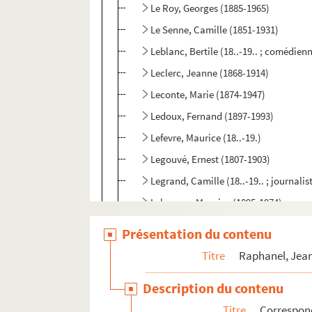
Le Roy, Georges (1885-1965)
Le Senne, Camille (1851-1931)
Leblanc, Bertile (18..-19.. ; comédien
Leclerc, Jeanne (1868-1914)
Leconte, Marie (1874-1947)
Ledoux, Fernand (1897-1993)
Lefevre, Maurice (18..-19.)
Legouvé, Ernest (1807-1903)
Legrand, Camille (18..-19.. ; journalis
Lehmann, Maurice (1895-1974)
Leitner, Jules (1862-1939)
Présentation du contenu
Leloir, Louis (1860-1909)
Titre
Raphanel, Jean
Lemaître fils, Mme Veuve Frédérick (1
Description du contenu
Lemonnier, Meg (1905-1988)
Titre
Correspon
Lempereur (19..?-19... ; journaliste)