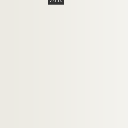
v 31.1.0
Liézer, Janine (1906-1977)
Liézer, Marcelle (18..-19.)
Lion, Jeanne (1877-1969)
Livet, Guillaume (1856-1919)
Livet, Philippe (18..-19.. ; journaliste)
Lix, Germaine (1893-1986)
Lobstein, Désirée (1868-19.)
Lorde, André de (1869-1942)
Loti, Pierre (1850-1923)
Louvigny, Jacques (1884-1951)
Lucas, Wilfrid (1882-1976)
Lucet-Messager, Jacques (18..-19.)
Lugné-Poë (1869-1940)
Luguet, René (1813-1904)