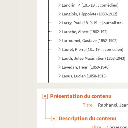
Landrin, P. (18..-19.. ; comédien)
Langlois, Hippolyte (1839-1912)
Largy, Paul (18..?-19.. ; journaliste)
Laroche, Albert (1862-192)
Larroumet, Gustave (1852-1902)
Laurel, Pierre (18..-19.. ; comédien)
Lauth, Jules-Maximilien (1858-1943)
Lavedan, Henri (1859-1940)
Layus, Lucien (1858-1915)
Le Gallo, Adrien (1865-1936)
Le Morlac, René (18..-19.)
Présentation du contenu
Le Quéré, Régine (18..?-19.. ; comédi
Titre
Raphanel, Jean
Le Roux, Tristan (18..-19.)
Description du contenu
Le Roy, Georges (1885-1965)
Titre
Correspon