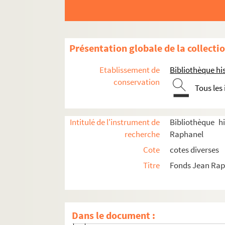
Hamilton, Gustave (1871-1951)
Harel, Paul (1854-1927)
Helsey, Edouard (1883-1966)
Présentation globale de la collecti
Hermant, Abel (1862-1950)
Héros, Eugène (1860-1935)
Etablissement de
Bibliothèque his
Hervé, Jean (1884-1966)
conservation
Tous les
Hervé, Marcelle (1...-1...)
Hervieu, Paul (1857-1915)
Intitulé de l'instrument de
Bibliothèque h
Horry, Germaine (19..-19.. ; comédien
recherche
Raphanel
Houssaye, Arsène (1815-1896)
Cote
cotes diverses
Hueber, Jacques (18..-19.)
Titre
Fonds Jean Ra
Huguenet, Félix (1858-1926)
Humbert, Charles (1866-1927)
Jeanson, Henri (1900-1970)
Dans le document :
Joliet, Auguste (1839-1915)