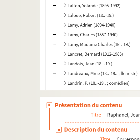
Laffon, Yolande (1895-1992)
Laloue, Robert (18..-19.)
Lamy, Adrien (1894-1940)
Lamy, Charles (1857-1940)
Lamy, Madame Charles (18..-19.)
Lancret, Bernard (1912-1983)
Landois, Jean (18..-19.)
Landreaux, Mme (18..-19.. ; fleuriste)
Landrin, P. (18..-19.. ; comédien)
Langlois, Hippolyte (1839-1912)
Largy, Paul (18..?-19.. ; journaliste)
Présentation du contenu
Laroche, Albert (1862-192)
Titre
Raphanel, Jean
Larroumet, Gustave (1852-1902)
Description du contenu
Laurel, Pierre (18..-19.. ; comédien)
Titre
Correspon