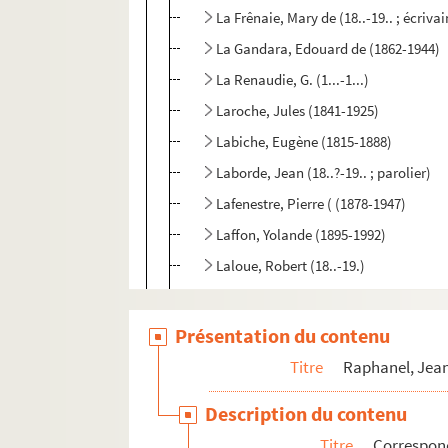
La Frênaie, Mary de (18..-19.. ; écrivai
La Gandara, Edouard de (1862-1944)
La Renaudie, G. (1...-1...)
Laroche, Jules (1841-1925)
Labiche, Eugène (1815-1888)
Laborde, Jean (18..?-19.. ; parolier)
Lafenestre, Pierre ( (1878-1947)
Laffon, Yolande (1895-1992)
Laloue, Robert (18..-19.)
Lamy, Adrien (1894-1940)
Lamy, Charles (1857-1940)
Présentation du contenu
Lamy, Madame Charles (18..-19.)
Titre
Raphanel, Jean
Lancret, Bernard (1912-1983)
Description du contenu
Landois, Jean (18..-19.)
Titre
Correspon