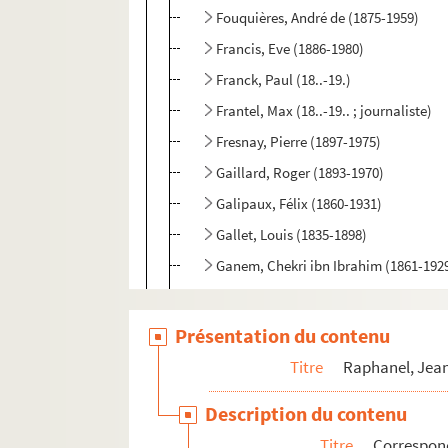
Fouquières, André de (1875-1959)
Francis, Eve (1886-1980)
Franck, Paul (18..-19.)
Frantel, Max (18..-19.. ; journaliste)
Fresnay, Pierre (1897-1975)
Gaillard, Roger (1893-1970)
Galipaux, Félix (1860-1931)
Gallet, Louis (1835-1898)
Ganem, Chekri ibn Ibrahim (1861-192
Ganne, Marie-Thérèse dite Thérèse (18..
Garry, Claude (1877-1918)
Présentation du contenu
Gastal, S. (18..-19.)
Titre
Raphanel, Jean
Gault, Jules (18..-19.)
Description du contenu
Gauthier, Louis (1864-1946)
Titre
Correspon