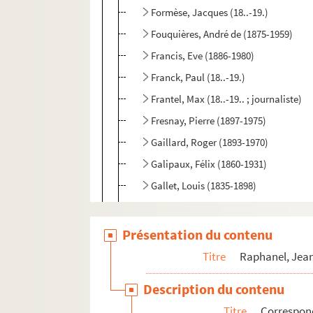
Formèse, Jacques (18..-19.)
Fouquières, André de (1875-1959)
Francis, Eve (1886-1980)
Franck, Paul (18..-19.)
Frantel, Max (18..-19.. ; journaliste)
Fresnay, Pierre (1897-1975)
Gaillard, Roger (1893-1970)
Galipaux, Félix (1860-1931)
Gallet, Louis (1835-1898)
Ganem, Chekri ibn Ibrahim (1861-192
Ganne, Marie-Thérèse dite Thérèse (18..
Présentation du contenu
Garry, Claude (1877-1918)
Titre
Raphanel, Jean
Gastal, S. (18..-19.)
Description du contenu
Gault, Jules (18..-19.)
Titre
Correspon