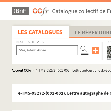
Devoyod, Suzanne (1867-1954)
Catalogue collectif de F
Dhomont, Henri (1896-19.)
Diamand, Albert (18..-19.. ; comédien)
Diamant-Berger, Henri (1895-1972)
LES CATALOGUES
LE RÉPERTOIR
Didsbury, Cl. (18..-19.)
RECHERCHE RAPIDE
RE
Dieulafoy, Marcel (1844-1920)
Diraison-Seylor, Olivier (1873-1916)
Docquois, Georges (1863-1927)
Donnay, Maurice (1859-1945)
Accueil CCFr
4-TMS-05272-(001-002). Lettre autographe de G
>
Donop, Raoul (1841-1910)
Donzel, G. (18..-19.)
Dorchain, Auguste (1857-1930)
4-TMS-05272-(001-002). Lettre autographe de
Dorian, Jeanne (18..-19.. ; comédienne)
Dorval, L. (18..-19.. ; comédien)