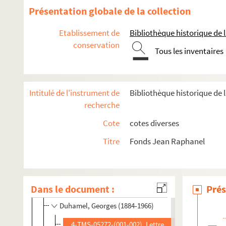
Doucet, Camille (1812-1895)
Présentation globale de la collection
Drumont, Edouard (1844-1917)
Etablissement de
Bibliothèque historique de la
Du Bois, Albert (1872-1940)
conservation
Duard, Emile (1862-1941)
Tous les inventaires
Dubois, Georges (18..-19.. ; maître d'armes)
Dubosq, Lucien (18..-19.. ; comédien)
Intitulé de l'instrument de
Bibliothèque historique de l
Duclot, Fernand (18..-19.. ; chirurgien-dentiste)
recherche
Ducreuzet, L. (18..-19.. ; secrétaire)
Cote
cotes diverses
Duflos, Raphaël (1858-1946)
Titre
Fonds Jean Raphanel
Dufranne, Hector (1871-1951)
Dufrêne, Blanche (1874-1919)
Dufrêne, Marthe (18..-1904)
Dans le document :
Prés
Dufrenne, Oscar (1875-1933)
Duhamel, Georges (1884-1966)
4-TMS-05272-(001-002). Lettre autographe de Ge