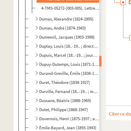
4-TMS-05272-(003-005). Lettre et billet autograp
Dumas, Alexandre (1824-1895)
Dumas, André (1874-1943)
Dumesnil, Jacques (1903-1998)
Duplay, Louis (18..-19.. ; directeur de théâtre)
Dupuis, Marcel (18..-19.. ; journaliste)
Dupuy-Dutemps, Louis (1871-1946)
Durand-Greville, Émile (1838-1914)
Duret, Théodore (1838-1927)
Durville, Fernand (18..-19.. ; médecin)
Dussane, Béatrix (1888-1969)
Dutet, Philippe (1868-1947)
Citer ce d
Duvernois, Henri (1875-1937 ; auteur dramatique)
Émile-Bayard, Jean (1893-1943)