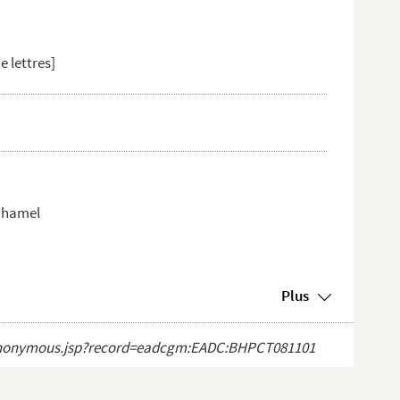
e lettres]
uhamel
Plus
ect_anonymous.jsp?record=eadcgm:EADC:BHPCT081101