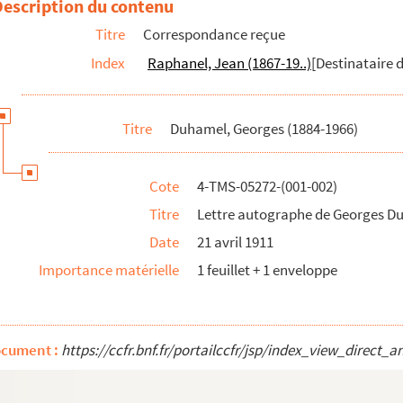
Description du contenu
hes de Georges Duhamel
Titre
Correspondance reçue
Index
Raphanel, Jean (1867-19..)
[Destinataire d
Titre
Duhamel, Georges (1884-1966)
Cote
4-TMS-05272-(001-002)
Titre
Lettre autographe de Georges D
Date
21 avril 1911
Importance matérielle
1 feuillet + 1 enveloppe
ocument :
https://ccfr.bnf.fr/portailccfr/jsp/index_view_dir