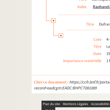
Index
Raphanel,
Fauchois, René (1882-1962)
Febvre, Frédéric (1833-1916)
Feraudy, Maurice de (1859-1932)
Titre
Dufran
Ferber, Ferdinand (1862-1909)
Fernet, André (1886-1916)
Cote
4
Ferrier, Paul (1843-1920)
Titre
L
Flory, Régine (1871-1926)
Date
1
Formèse, Jacques (18..-19.)
Importance matérielle
1 
Fouquières, André de (1875-1959)
Francis, Eve (1886-1980)
Citer ce document :
https://ccfr.bnf.fr/por
Franck, Paul (18..-19.)
record=eadcgm:EADC:BHPCT081089
Frantel, Max (18..-19.. ; journaliste)
Fresnay, Pierre (1897-1975)
Plan du site
Mentions Légales
Accessibilit
Gaillard, Roger (1893-1970)