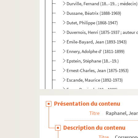
Durville, Fernand (18..-19.. ; médecin)
Dussane, Béatrix (1888-1969)
Dutet, Philippe (1868-1947)
Duvernois, Henri (1875-1937 ; auteur
Émile-Bayard, Jean (1893-1943)
Ennery, Adolphe d' (1811-1899)
Epstein, Stéphane (18..-19.)
Ernest-Charles, Jean (1875-1953)
Escande, Maurice (1892-1973)
Eyner, Renée du (18..-1909)
Firzel (1895-1948)
Présentation du contenu
Flach, Maurice (18..-19...)
Titre
Raphanel, Jean
Flers, Robert de (1872-1927)
Description du contenu
Esparbès, Georges d' (1863-1944)
Titre
Correspon
Faramond, Maurice de (1862-1923)