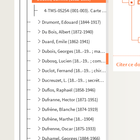
4-TMS-05254-(001-003). Carte de visite autographe
Drumont, Edouard (1844-1917)
Du Bois, Albert (1872-1940)
Duard, Emile (1862-1941)
Dubois, Georges (18..-19.. ; maître d'armes)
Dubosq, Lucien (18..-19.. ; comédien)
Citer ce d
Duclot, Fernand (18..-19.. ; chirurgien-dentiste)
Ducreuzet, L. (18..-19.. ; secrétaire)
Duflos, Raphaël (1858-1946)
Dufranne, Hector (1871-1951)
Dufrêne, Blanche (1874-1919)
Dufrêne, Marthe (18..-1904)
Dufrenne, Oscar (1875-1933)
Duhamel, Georges (1884-1966)