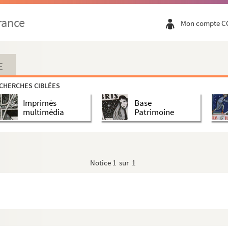
rance
Mon compte C
E
CHERCHES CIBLÉES
Imprimés
Base
multimédia
Patrimoine
Notice
1 sur 1