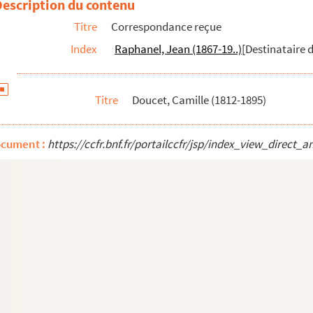
Description du contenu
 et lettre autographe sur papier à en-tête de l'Académie Française adress
Titre
Correspondance reçue
Index
Raphanel, Jean (1867-19..)
[Destinataire d
Titre
Doucet, Camille (1812-1895)
ocument :
https://ccfr.bnf.fr/portailccfr/jsp/index_view_dir