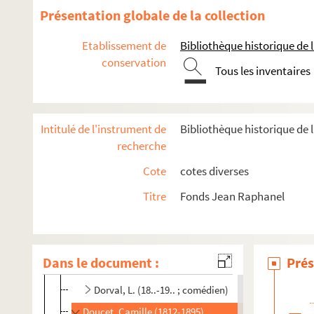
Devoyod, Suzanne (1867-1954)
Présentation globale de la collection
Dhomont, Henri (1896-19.)
Etablissement de
Bibliothèque historique de la
Diamand, Albert (18..-19.. ; comédien)
conservation
Tous les inventaires
Diamant-Berger, Henri (1895-1972)
Didsbury, Cl. (18..-19.)
Dieulafoy, Marcel (1844-1920)
Intitulé de l'instrument de
Bibliothèque historique de l
Diraison-Seylor, Olivier (1873-1916)
recherche
Docquois, Georges (1863-1927)
Cote
cotes diverses
Donnay, Maurice (1859-1945)
Titre
Fonds Jean Raphanel
Donop, Raoul (1841-1910)
Donzel, G. (18..-19.)
Dorchain, Auguste (1857-1930)
Dans le document :
Prés
Dorian, Jeanne (18..-19.. ; comédienne)
Dorval, L. (18..-19.. ; comédien)
Doucet, Camille (1812-1895)