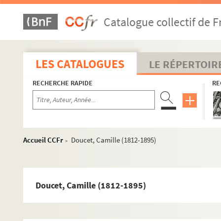
Delna, Marie (1875-1932)
Catalogue collectif de F
4-TMS-06704. Lettre de monsieur Demachy
Dernay, Emile (1867-1948)
Descaves, Lucien (1861-1949)
LES CATALOGUES
LE RÉPERTOIR
Deschamps, Léon (1864-1899)
RECHERCHE RAPIDE
RE
Desfontaines, Henri (1876-1931)
Desjardins, Maxime (1861-1936)
Desmart, Ed. (18..-19.. ; danseur)
Desmart, G. (18-19.. ; danseuse)
Accueil CCFr
Doucet, Camille (1812-1895)
>
Despiques (18..-19.. ; journaliste)
Desprès, Suzanne (1875-1951)
Deville, Alphonse (1856-1932)
Doucet, Camille (1812-1895)
Devilliers, J. (18..-19.. ; comédien)
Devore, Gaston (1859-1949)