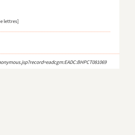
é...
e lettres]
ect_anonymous.jsp?record=eadcgm:EADC:BHPCT081069