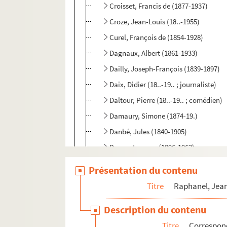
Croisset, Francis de (1877-1937)
Croze, Jean-Louis (18..-1955)
Curel, François de (1854-1928)
Dagnaux, Albert (1861-1933)
Dailly, Joseph-François (1839-1897)
Daix, Didier (18..-19.. ; journaliste)
Daltour, Pierre (18..-19.. ; comédien)
Damaury, Simone (1874-19.)
Danbé, Jules (1840-1905)
Daroy, Jacques (1896-1963)
Darras, Eugène (18..-19.. ; comédien)
Présentation du contenu
Darriet, Robert (18..-19.. ; chanteur)
Titre
Raphanel, Jean
Dartigues, Louis (1869-1940)
Description du contenu
Joly, Blanche (18..-19.. ; comédienne)
Titre
Correspon
Daudey, Georges (18..-19.)