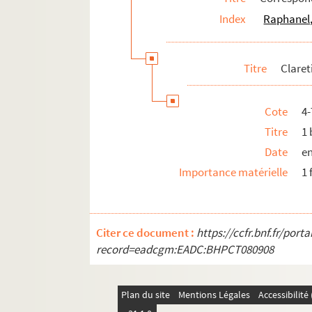
Index
Raphanel,
Dauville, Louise (18..-19.. ; comédien
Dauvillier, Henri (1870-1959)
David, Léon (1867-1962)
Titre
Claret
Dax, Jean (1879-1962)
Dayrolles, Albert (18..-19.. ; critique 
Cote
4
De Max, Edouard (1869-1924)
Titre
1 
Déan, Louis (18..-19.. ; comédien)
Date
en
Décard, Paul (1876-19.)
Importance matérielle
1 
Decourcelle, Pierre (1856-1926)
Dehelly, L. (18..-19.)
Citer ce document :
https://ccfr.bnf.fr/por
Delaisne, André (18..-19.)
record=eadcgm:EADC:BHPCT080908
Delamare, Robert (18..-19.)
Delarbre, Henri (18..-19.)
Plan du site
Mentions Légales
Accessibilit
Delaunay, Louis (1854-1937)