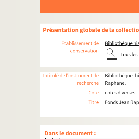
Carvalho, Léon (1825-1897)
Chabannes, Jacques (1900-1994)
Champion, Edouard (1882-1938)
Présentation globale de la collecti
Champsaur, Félicien (1859-1934)
Etablissement de
Bibliothèque his
Chantavoine, Henri (1850-1918)
conservation
Tous les
Chapuis, Auguste (1858-1933)
Charlesky, Suzanne (1....-19.)
Intitulé de l'instrument de
Bibliothèque h
Charpentier, Eugène (19..?-19..?)
recherche
Raphanel
Chelles, Paul (1844-1916)
Cote
cotes diverses
Chéreau, Claude (1883-19.)
Titre
Fonds Jean Ra
Chiron, E. (18..-19.. ; journaliste)
Claretie, Jules (1840-1913)
Claretie, Léo (1862-1924)
Dans le document :
4-TMS-05149-(001-003). 3 cartes aut