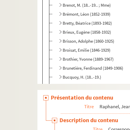
Brenot, M. (18..-19.. ; Mme)
Brémont, Léon (1852-1939)
Bretty, Béatrice (1893-1982)
Brieux, Eugène (1858-1932)
Brisson, Adolphe (1860-1925)
Broisat, Emilie (1846-1929)
Brothier, Yvonne (1889-1967)
Brunetière, Ferdinand (1849-1906)
Bucquoy, H. (18..-19.)
Busson-Billault, Julien (1853-1923)
Byl, Arthur (18..-19.)
Présentation du contenu
Caillavet Gaston-Arman de (1869-191
Titre
Raphanel, Jean
Camoin, Solange (19..-19.)
Description du contenu
Capazza, L. (18..-19.)
Titre
Correspon