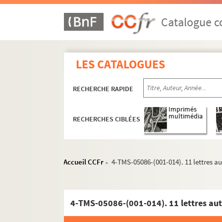
Raphanel, Jean (1867-1935)
Catalogue co
Papiers personnels
Correspondance envoyée
LES CATALOGUES
Correspondance reçue
Correspondants non identifiés
RECHERCHE RAPIDE
Adam, Juliette (1836-1936)
Imprimés
Adam, Paul (1862-1920)
multimédia
RECHERCHES CIBLÉES
Amaury, Ernest (1849-19.)
Andrieu, Pierre (18..-19.. ; parolier)
Antoine, André (1858-1943)
Accueil CCFr
4-TMS-05086-(001-014). 11 lettres 
>
Argentin, Christian (1893-1955)
Aurel (1869-1948)
4-TMS-05086-(001-014). 11 lettres au
Bacqué, André (1880-1945)
Baggers, Joseph (1858-19.)