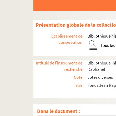
Balliman, Raymond (18..-19.. ; compo
Barbier, Jules (1825-1901)
Barbier, Pierre (1854-1918)
Présentation globale de la collecti
Baret, Charles (1863-1934)
Etablissement de
Bibliothèque his
Barette (18..-19.. ; directeur de théâtr
conservation
Tous les
Baroux, Lucien (1888-1968)
Barrès, Maurice (1862-1923)
Intitulé de l'instrument de
Bibliothèque h
Bastide, Fernand (18..-19.. ; directeur
recherche
Raphanel
Baudry, Hélène (18..-19.. ; artiste lyri
Cote
cotes diverses
Baumer, Jacques (1895-1951)
Titre
Fonds Jean Ra
Benjamin, René (1885-1948)
Bergeot, P. (18..-19.)
Berger, Marcel (1885-1966)
Dans le document :
Bergerat, Emile (1845-1923)