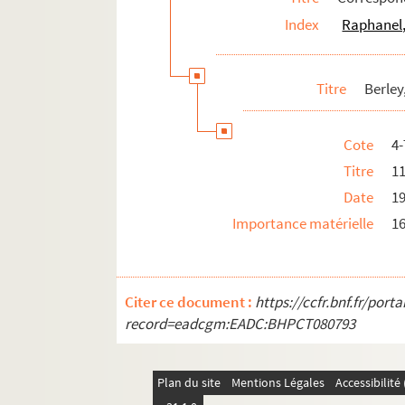
Index
Raphanel,
Bucquoy, H. (18..-19.)
Busson-Billault, Julien (1853-1923)
Byl, Arthur (18..-19.)
Titre
Berley
Caillavet Gaston-Arman de (1869-191
Camoin, Solange (19..-19.)
Cote
4
Capazza, L. (18..-19.)
Titre
11
Capello, Reyna (1908-1988)
Date
1
Cardot (18..-19.. ; journaliste)
Importance matérielle
16
Carles, Zélie (18..-19.)
Carré, Albert (1852-1938)
Citer ce document :
https://ccfr.bnf.fr/por
Carvalho, Henri (18..-19.. ; secrétair
record=eadcgm:EADC:BHPCT080793
Carvalho, Léon (1825-1897)
Chabannes, Jacques (1900-1994)
Plan du site
Mentions Légales
Accessibilit
Champion, Edouard (1882-1938)