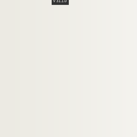
v 31.1.0
Champsaur, Félicien (1859-1934)
Chantavoine, Henri (1850-1918)
Chapuis, Auguste (1858-1933)
Charlesky, Suzanne (1....-19.)
Charpentier, Eugène (19..?-19..?)
Chelles, Paul (1844-1916)
Chéreau, Claude (1883-19.)
Chiron, E. (18..-19.. ; journaliste)
Claretie, Jules (1840-1913)
Claretie, Léo (1862-1924)
Colas, Luce (18..-1914)
Collin, Camille (18..-19..?)
Collin, Juliette (1858-19..?)
Colonne, Edouard (1838-1910)