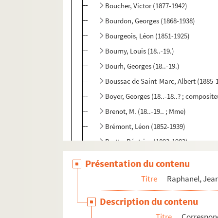
Boucher, Victor (1877-1942)
Bourdon, Georges (1868-1938)
Bourgeois, Léon (1851-1925)
Bourny, Louis (18..-19.)
Bourh, Georges (18..-19.)
Boussac de Saint-Marc, Albert (1885-
Boyer, Georges (18..-18..? ; composite
Brenot, M. (18..-19.. ; Mme)
Brémont, Léon (1852-1939)
Bretty, Béatrice (1893-1982)
Brieux, Eugène (1858-1932)
Présentation du contenu
Brisson, Adolphe (1860-1925)
Titre
Raphanel, Jean
Broisat, Emilie (1846-1929)
Description du contenu
Brothier, Yvonne (1889-1967)
Titre
Correspon
Brunetière, Ferdinand (1849-1906)