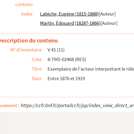
elly
contenu
Index
Labiche, Eugène (1815-1888)
[Auteur]
le rôle d'Armand Desroches
Martin, Édouard (1828?-1866)
[Auteur]
Description du contenu
mplantation de décor
N° d'inventaire
V 41 (11)
eau
Cote
8-TMS-02468 (RES)
ux. 1937
Titre
Exemplaire de l'acteur interprétant le rô
en 3 actes. 1872
Date
Entre 1876 et 1919
 en 4 actes dont 1 prologue. 1925
rologue, 7 tableaux et 1 épilogue. Adapta...
ocument :
https://ccfr.bnf.fr/portailccfr/jsp/index_view_dir
n 3 actes dont un prologue en vers. 1910
935