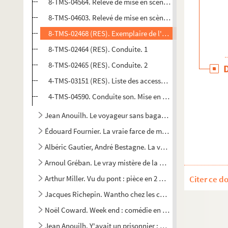
8-TMS-04564. Relevé de mise en scène. 10. Mise en scène L
8-TMS-04603. Relevé de mise en scène. 11
8-TMS-02468 (RES). Exemplaire de l'acteur interprétant 
8-TMS-02464 (RES). Conduite. 1
8-TMS-02465 (RES). Conduite. 2
4-TMS-03151 (RES). Liste des accessoires et schémas d'i
4-TMS-04590. Conduite son. Mise en scène Jean-Luc Mor
Jean Anouilh. Le voyageur sans bagage : pièce en 5 tablea
Édouard Fournier. La vraie farce de maître Pathelin : pièce 
Albéric Gautier, André Bestagne. La vraie pastorale : pièce
Arnoul Gréban. Le vray mistère de la Passion : pièce en 1 p
Arthur Miller. Vu du pont : pièce en 2 parties. 1958
Citer ce d
Jacques Richepin. Wantho chez les courtisanes : comédie e
Noël Coward. Week end : comédie en 3 actes. 1928
Jean Anouilh. Y'avait un prisonnier : comédie en 3 actes. 1