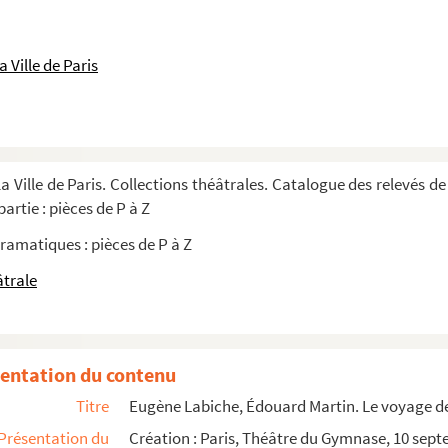
médie en 3 actes. 1821
 Ville de Paris
de : pièce en 4 actes. 1898
 : comédie en 4 actes. 1881
ichon : comédie en 4 actes. 1860
a Ville de Paris. Collections théâtrales. Catalogue des relevés de
artie : pièces de P à Z
ramatiques : pièces de P à Z
âtrale
entation du contenu
Titre
Eugène Labiche, Édouard Martin. Le voyage de
Présentation du
Création : Paris, Théâtre du Gymnase, 10 sep