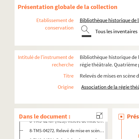
Alexis Wafflard, Fulgence de Bury. Le voyage à Dieppe : co
Présentation globale de la collection
André Lang. Le voyage à Turin : comédie en 4 actes. 1956
Etablissement de
Bibliothèque historique de la
Georges Duval, Maurice Hennequin. Le voyage autour du co
conservation
Tous les inventaires
Edmond Gondinet, Alexandre Bisson. Un voyage d'agrément
Eugène Labiche, Édouard Martin. Le voyage de monsieur Perr
4-TMS-03098 (RES). Relevé de mise en scène. 1
Intitulé de l'instrument de
Bibliothèque historique de l
4-TMS-03099 (RES). Relevé de mise en scène. 2
recherche
régie théâtrale. Quatrième p
8-TMS-02460 (RES). Relevé de mise en scène. 3
Titre
Relevés de mises en scène d
8-TMS-02461 (RES). Relevé de mise en scène. 4
Origine
Association de la régie thé
8-TMS-02462 (RES). Relevé de mise en scène. 5
8-TMS-02463 (RES). Relevé de mise en scène. 6
8-TMS-02466 (RES). Relevé de mise en scène. 7
Dans le document :
Prés
8-TMS-02467 (RES). Relevé de mise en scène. 8
8-TMS-04272. Relevé de mise en scène. 9