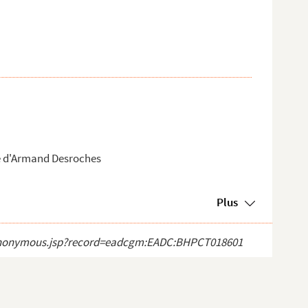
le d'Armand Desroches
Plus
ect_anonymous.jsp?record=eadcgm:EADC:BHPCT018601