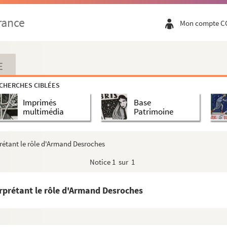
rance
Mon compte C
. 1901
33
E
rame en 5 actes et 8 tableaux. 1865
CHERCHES CIBLÉES
tes et 6 tableaux. 1890
Imprimés
Base
èce en trois actes. 1917
multimédia
Patrimoine
s d'après Ben Jonson. 1928
tion par Hélène Lara. Entre 1920 et 1960
rétant le rôle d'Armand Desroches
Notice
1 sur 1
r : pièce en 3 actes. 1906
rprétant le rôle d'Armand Desroches
 avec vous : pièce en 3 actes et 4 tableaux...