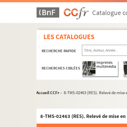
Yves Mirande, Jacques Richepin, Robert de Mac
Xavier de Montepin. Les viveurs de Paris : dr
Catalogue co
François de Curel. La viveuse et le moribond :
André Pascal, Pierre Delbet. La vocation : piè
LES CATALOGUES
Émile Dernay. Le voeu de Marie-Anne : pièce e
Alfred Savoir. La voie lactée : comédie en 3 a
RECHERCHE RAPIDE
Georges Rodenbach. Le voile. 1894
Pierre Wolff. Le voile déchiré : pièce en 2 acte
Imprimés
multimédia
RECHERCHES CIBLÉES
Georges Clémenceau. Le voile du bonheur : pi
Francis de Croisset. Le vol nuptial : comédie 
Henry Bernstein. Le voleur : pièce en 3 actes.
Accueil CCFr
8-TMS-02463 (RES). Relevé de mise e
>
Eugène Grangé, Lambert-Thiboust. La voleuse 
Fernand Meynet. Les volontaires de la Loire :
Tristan Bernard. La Volonté de l'homme ou Le s
8-TMS-02463 (RES). Relevé de mise en 
Stefan Zweig, Jules Romains. Volpone : comé