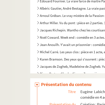
Édouard Fournier. La vraie farce de maître Pat
Albéric Gautier, André Bestagne. La vraie pas
Arnoul Gréban. Le vray mistère de la Passion :
Arthur Miller. Vu du pont : pièce en 2 parties.
Jacques Richepin. Wantho chez les courtisane
Noël Coward. Week end : comédie en 3 actes.
Jean Anouilh. Y'avait un prisonnier : comédie
Michel Carré. Les yeux clos : pièce en 1 acte, 
Karen Bramson. Des yeux qui s'ouvrent : pièc
Jacques de Zogheb, Madeleine de Zogheb. Yvet
Pierre Berton, Charles Simon. Zaza : pièce en
Sidney Kingsley. Le zéro et l'infini : pièce en
Présentation du contenu
Georges de Porto-Riche. Zubiri : fantaisie en 
Titre
Eugène Labich
Auteur non identifié. Titre inconnu : pièce en
comédie en 4 a
Présentation du
Création : Par