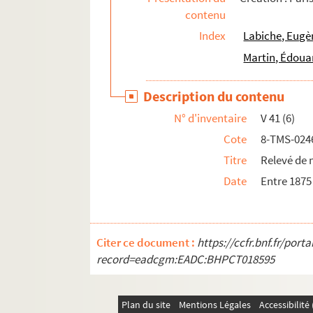
contenu
Index
Labiche, Eugè
Martin, Édoua
Description du contenu
N° d'inventaire
V 41 (6)
Cote
8-TMS-024
Titre
Relevé de 
Date
Entre 1875
Citer ce document :
https://ccfr.bnf.fr/por
record=eadcgm:EADC:BHPCT018595
Plan du site
Mentions Légales
Accessibilit