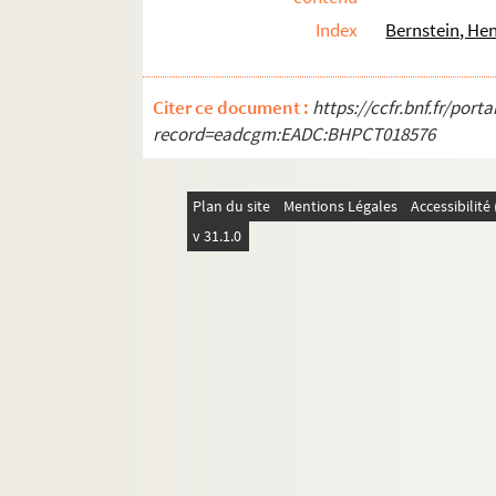
Index
Bernstein, Hen
Citer ce document :
https://ccfr.bnf.fr/por
record=eadcgm:EADC:BHPCT018576
Plan du site
Mentions Légales
Accessibilit
v 31.1.0