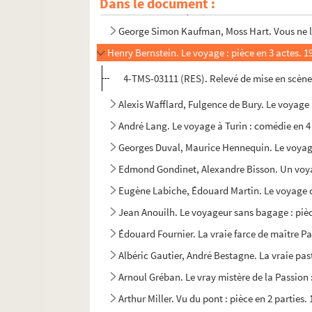
Dans le document :
Maurice Hennequin, Pierre Veber. Vous n'avez 
George Simon Kaufman, Moss Hart. Vous ne l'e
Henry Bernstein. Le voyage : pièce en 3 actes. 1
4-TMS-03111 (RES). Relevé de mise en scène
Alexis Wafflard, Fulgence de Bury. Le voyage 
André Lang. Le voyage à Turin : comédie en 4
Georges Duval, Maurice Hennequin. Le voyage
Edmond Gondinet, Alexandre Bisson. Un voya
Eugène Labiche, Édouard Martin. Le voyage d
Jean Anouilh. Le voyageur sans bagage : pièc
Édouard Fournier. La vraie farce de maître Pat
Albéric Gautier, André Bestagne. La vraie pas
Arnoul Gréban. Le vray mistère de la Passion :
Arthur Miller. Vu du pont : pièce en 2 parties.