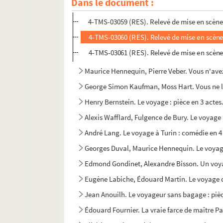
Dans le document :
Gustave Guiches. Vouloir : comédie en 4 actes. 
4-TMS-03059 (RES). Relevé de mise en scène
4-TMS-03060 (RES). Relevé de mise en scène
4-TMS-03061 (RES). Relevé de mise en scène
Maurice Hennequin, Pierre Veber. Vous n'avez 
George Simon Kaufman, Moss Hart. Vous ne l'e
Henry Bernstein. Le voyage : pièce en 3 actes
Alexis Wafflard, Fulgence de Bury. Le voyage 
André Lang. Le voyage à Turin : comédie en 4
Georges Duval, Maurice Hennequin. Le voyage
Edmond Gondinet, Alexandre Bisson. Un voya
Eugène Labiche, Édouard Martin. Le voyage d
Jean Anouilh. Le voyageur sans bagage : pièc
Édouard Fournier. La vraie farce de maître Pat