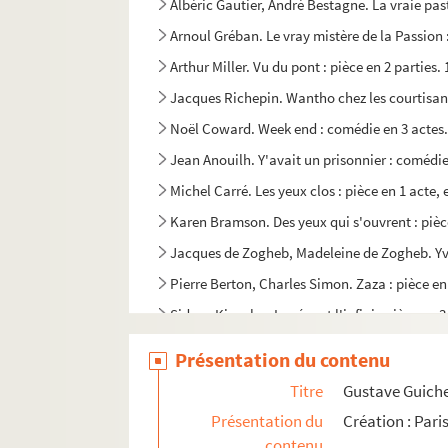
Albéric Gautier, André Bestagne. La vraie pas
Arnoul Gréban. Le vray mistère de la Passion :
Arthur Miller. Vu du pont : pièce en 2 parties.
Jacques Richepin. Wantho chez les courtisane
Noël Coward. Week end : comédie en 3 actes.
Jean Anouilh. Y'avait un prisonnier : comédie
Michel Carré. Les yeux clos : pièce en 1 acte, 
Karen Bramson. Des yeux qui s'ouvrent : pièc
Jacques de Zogheb, Madeleine de Zogheb. Yvet
Pierre Berton, Charles Simon. Zaza : pièce en
Sidney Kingsley. Le zéro et l'infini : pièce en
Georges de Porto-Riche. Zubiri : fantaisie en 
Présentation du contenu
Auteur non identifié. Titre inconnu : pièce en
Titre
Gustave Guiches
Présentation du
Création : Par
contenu