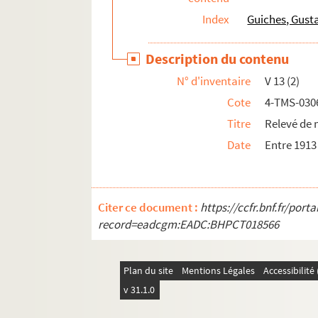
Index
Guiches, Gust
Description du contenu
N° d'inventaire
V 13 (2)
Cote
4-TMS-030
Titre
Relevé de 
Date
Entre 1913
Citer ce document :
https://ccfr.bnf.fr/por
record=eadcgm:EADC:BHPCT018566
Plan du site
Mentions Légales
Accessibilit
v 31.1.0