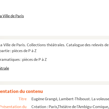
leaux. 1935
 Ville de Paris
'Empereur! : comédie en 3 actes et 4 table...
 et 8 tableaux. 1857
tes. 1925
 1926
a Ville de Paris. Collections théâtrales. Catalogue des relevés de
ers. 1925
artie : pièces de P à Z
ramatiques : pièces de P à Z
âtrale
. 1901
33
entation du contenu
Titre
Eugène Grangé, Lambert-Thiboust. La voleuse d
me en 5 actes et 8 tableaux. 1865
Présentation du
Création : Paris,Théâtre de l'Ambigu-Comique,