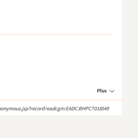
Plus
ect_anonymous.jsp?record=eadcgm:EADC:BHPCT018549