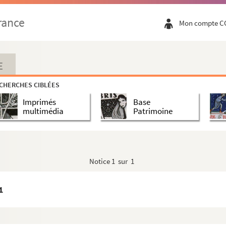
e. 1931
rance
Mon compte C
E
CHERCHES CIBLÉES
s. 1944
Imprimés
Base
multimédia
Patrimoine
 en 3 actes. 1953
Notice
1 sur 1
omédie en 3 actes. 1957
 1871
1
 Tic : comédie en 3 actes. 1861