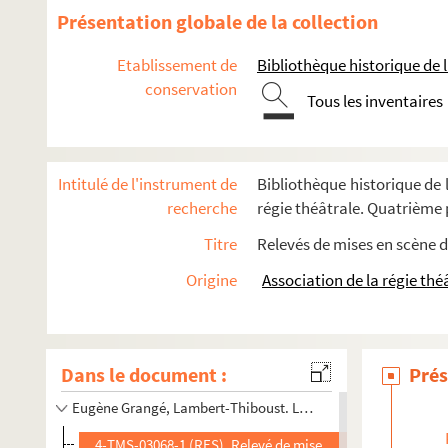
Pierre Wolff. Vive l'armée! : comédie en 1 acte. 1901
Présentation globale de la collection
Louis Verneuil. Vive le roi !... : comédie en 3 actes et 7 tab
Etablissement de
Bibliothèque historique de la
Yves Mirande, Jacques Richepin, Robert de Machiels. Vive l
conservation
Xavier de Montepin. Les viveurs de Paris : drame en 5 actes
Tous les inventaires
François de Curel. La viveuse et le moribond : pièce en 3 ac
André Pascal, Pierre Delbet. La vocation : pièce en 4 actes.
Intitulé de l'instrument de
Bibliothèque historique de l
Émile Dernay. Le voeu de Marie-Anne : pièce en 1 acte en v
recherche
régie théâtrale. Quatrième p
Alfred Savoir. La voie lactée : comédie en 3 actes. 1933
Titre
Relevés de mises en scène d
Georges Rodenbach. Le voile. 1894
Origine
Association de la régie thé
Pierre Wolff. Le voile déchiré : pièce en 2 actes. 1919
Georges Clémenceau. Le voile du bonheur : pièce en 1 acte
Francis de Croisset. Le vol nuptial : comédie en 3 actes. 19
Dans le document :
Prés
Henry Bernstein. Le voleur : pièce en 3 actes. 1906
Eugène Grangé, Lambert-Thiboust. La voleuse d'enfants : dra
4-TMS-03068-1 (RES). Relevé de mise en scène. 1