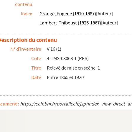
contenu
Index
Grangé, Eugène (1810-1887)
[Auteur]
accessoires
Lambert-Thiboust (1826-1867)
[Auteur]
Description du contenu
tes et 6 tableaux. 1890
N° d'inventaire
V 16 (1)
èce en trois actes. 1917
Cote
4-TMS-03068-1 (RES)
s d'après Ben Jonson. 1928
Titre
Relevé de mise en scène. 1
tion par Hélène Lara. Entre 1920 et 1960
Date
Entre 1865 et 1920
r : pièce en 3 actes. 1906
ocument :
https://ccfr.bnf.fr/portailccfr/jsp/index_view_dir
 avec vous : pièce en 3 actes et 4 tableaux...
médie en 3 actes. 1821