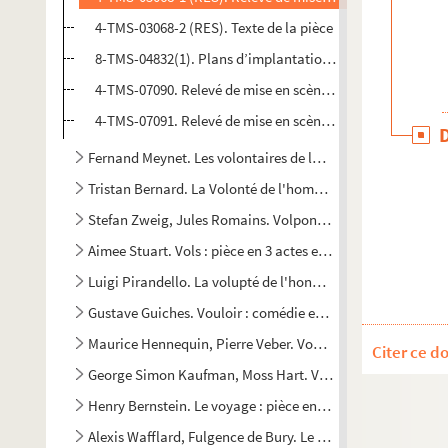
4-TMS-03068-2 (RES). Texte de la pièce
8-TMS-04832(1). Plans d’implantation de décor et liste d’
4-TMS-07090. Relevé de mise en scène. 2
4-TMS-07091. Relevé de mise en scène. 3
Fernand Meynet. Les volontaires de la Loire : drame en 5 ac
Tristan Bernard. La Volonté de l'homme ou Le sexe fort : pi
Stefan Zweig, Jules Romains. Volpone : comédie en 3 acte
Aimee Stuart. Vols : pièce en 3 actes et 2 tableaux. Adapta
Luigi Pirandello. La volupté de l'honneur. 1922
Gustave Guiches. Vouloir : comédie en 4 actes. 1913
Maurice Hennequin, Pierre Veber. Vous n'avez rien à déclare
Citer ce d
George Simon Kaufman, Moss Hart. Vous ne l'emporterez pas
Henry Bernstein. Le voyage : pièce en 3 actes. 1937
Alexis Wafflard, Fulgence de Bury. Le voyage à Dieppe : co