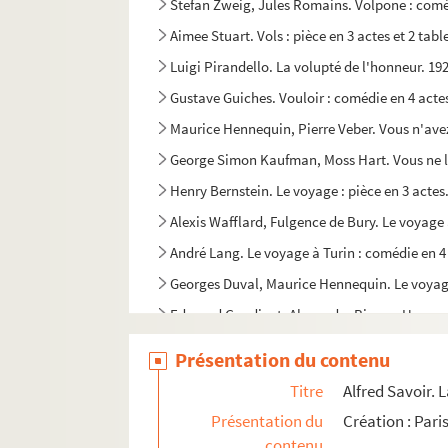
Stefan Zweig, Jules Romains. Volpone : comé
Aimee Stuart. Vols : pièce en 3 actes et 2 ta
Luigi Pirandello. La volupté de l'honneur. 19
Gustave Guiches. Vouloir : comédie en 4 acte
Maurice Hennequin, Pierre Veber. Vous n'avez 
George Simon Kaufman, Moss Hart. Vous ne l'e
Henry Bernstein. Le voyage : pièce en 3 actes
Alexis Wafflard, Fulgence de Bury. Le voyage 
André Lang. Le voyage à Turin : comédie en 4
Georges Duval, Maurice Hennequin. Le voyage
Edmond Gondinet, Alexandre Bisson. Un voya
Eugène Labiche, Édouard Martin. Le voyage d
Présentation du contenu
Jean Anouilh. Le voyageur sans bagage : pièc
Titre
Alfred Savoir. 
Édouard Fournier. La vraie farce de maître Pat
Présentation du
Création : Pari
Albéric Gautier, André Bestagne. La vraie pas
contenu