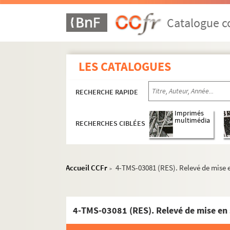
Léon Gandillot. La Villa Gaby : comédie en 3 
Octave Feuillet. Le village : comédie en 1 act
Catalogue co
Gabriele D'Annunzio. La ville morte : tragédie
82 plantations de décors relevées par Marc V
LES CATALOGUES
Pierre Barbier. Vincenette : drame en 1 acte e
Félix Gandéra, Claude Gével. Vingt ans, Mada
RECHERCHE RAPIDE
Maurice Hennequin, Pierre Veber. Vingt jours 
Germaine Lefrancq. Vingt-cinq ans de bonheu
Imprimés
multimédia
RECHERCHES CIBLÉES
Benjamin Lebreton et Saint-Paul. Vingt-cinq m
Fernand Nozière. Vingt-quatre heures de la v
Seymour Hicks, Ashley Dukes. Vintage wine. 
Accueil CCFr
4-TMS-03081 (RES). Relevé de mise e
>
Jean d'Astorg. Le viol : drame en 2 actes. 191
Edouard Doyen. Violent par amour : pièce en 
Han Ryner. La vipère : drame en 2 actes. 1918
4-TMS-03081 (RES). Relevé de mise en 
John Boynton Priestley. Virage dangereux : p