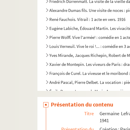
Friedrich Dürrenmatt. La visite de la vieille 
Alexandre Dumas fils. Une visite de noces : pi
René Fauchois. Vitrail : 1 acte en vers. 1916
Eugène Labiche, Édouard Martin. Les vivacité
Pierre Wolff. Vive l'armée! : comédie en 1 act
Louis Verneuil. Vive le roi !... : comédie en 3 
Yves Mirande, Jacques Richepin, Robert de Mac
Xavier de Montepin. Les viveurs de Paris : dr
François de Curel. La viveuse et le moribond :
André Pascal, Pierre Delbet. La vocation : piè
Émile Dernay. Le voeu de Marie-Anne : pièce e
Alfred Savoir. La voie lactée : comédie en 3 a
Présentation du contenu
Georges Rodenbach. Le voile. 1894
Titre
Germaine Lefr
Pierre Wolff. Le voile déchiré : pièce en 2 acte
1941
Georges Clémenceau. Le voile du bonheur : pi
Présentation du
Création : Pari