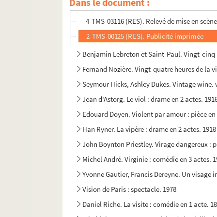
Dans le document :
Germaine Lefrancq. Vingt-cinq ans de bonheur :
4-TMS-03116 (RES). Relevé de mise en scène
2-TMS-00125 (RES). Publicité imprimée
Benjamin Lebreton et Saint-Paul. Vingt-cinq m
Fernand Nozière. Vingt-quatre heures de la v
Seymour Hicks, Ashley Dukes. Vintage wine. 
Jean d'Astorg. Le viol : drame en 2 actes. 191
Edouard Doyen. Violent par amour : pièce en 
Han Ryner. La vipère : drame en 2 actes. 1918
John Boynton Priestley. Virage dangereux : p
Michel André. Virginie : comédie en 3 actes. 
Yvonne Gautier, Francis Dereyne. Un visage in
Vision de Paris : spectacle. 1978
Daniel Riche. La visite : comédie en 1 acte. 1