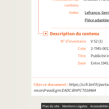
contenu
Francis de Croisset. Le vol nuptial : comédie 
Index
Lefrancq, Ger
Henry Bernstein. Le voleur : pièce en 3 actes.
Pièce adaptée
Eugène Grangé, Lambert-Thiboust. La voleuse 
Fernand Meynet. Les volontaires de la Loire :
Description du contenu
Tristan Bernard. La Volonté de l'homme ou Le s
N° d'inventaire
V 52 (1)
Stefan Zweig, Jules Romains. Volpone : comé
Cote
2-TMS-001
Aimee Stuart. Vols : pièce en 3 actes et 2 ta
Titre
Publicité 
Luigi Pirandello. La volupté de l'honneur. 19
Date
Entre 1941
Gustave Guiches. Vouloir : comédie en 4 acte
Maurice Hennequin, Pierre Veber. Vous n'avez 
George Simon Kaufman, Moss Hart. Vous ne l'e
Citer ce document :
https://ccfr.bnf.fr/por
Henry Bernstein. Le voyage : pièce en 3 actes
record=eadcgm:EADC:BHPCT018464
Alexis Wafflard, Fulgence de Bury. Le voyage 
André Lang. Le voyage à Turin : comédie en 4
Plan du site
Mentions Légales
Accessibilit