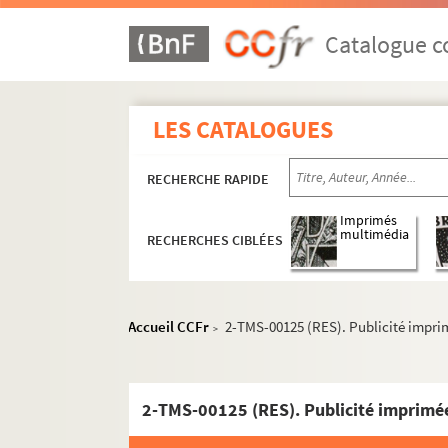
Roger Vitrac. Victor ou les enfants au pouvoi
Laurence Housman. Victoria Regina : comédie
Catalogue co
Henry Bocage, Charles de Courcy. La vie à de
Théodore Barrière, Henry Murger. La vie de B
LES CATALOGUES
Léopold Marchand, André Adorjan. La vie de c
Marcel Achard. La vie est belle : comédie opti
RECHERCHE RAPIDE
Léopold Marchand. La vie est si courte : comé
Henri-René Lenormand. Une vie secrète : pièc
Imprimés
multimédia
RECHERCHES CIBLÉES
Wilhelm Meyer-Foerster. Vieil Heidelberg : piè
Georges de Porto-Riche. Le vieil homme : pièc
André de Lorde. La vieille : pièce en 2 actes e
Accueil CCFr
2-TMS-00125 (RES). Publicité impri
>
Georges-Marie Bernanose. Vieille rancune : pi
Alfred Athis. Vieille renommée : comédie en 1
Luis Rego, Didier Kaminka. Viens chez moi, j
2-TMS-00125 (RES). Publicité imprimé
Edouard Bourdet. Vient de paraître : comédie