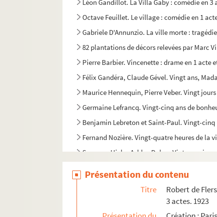
Léon Gandillot. La Villa Gaby : comédie en 3 
Octave Feuillet. Le village : comédie en 1 act
Gabriele D'Annunzio. La ville morte : tragédie
82 plantations de décors relevées par Marc V
Pierre Barbier. Vincenette : drame en 1 acte e
Félix Gandéra, Claude Gével. Vingt ans, Mada
Maurice Hennequin, Pierre Veber. Vingt jours 
Germaine Lefrancq. Vingt-cinq ans de bonheu
Benjamin Lebreton et Saint-Paul. Vingt-cinq m
Fernand Nozière. Vingt-quatre heures de la v
Seymour Hicks, Ashley Dukes. Vintage wine. 
Jean d'Astorg. Le viol : drame en 2 actes. 191
Présentation du contenu
Edouard Doyen. Violent par amour : pièce en 
Titre
Robert de Flers
Han Ryner. La vipère : drame en 2 actes. 1918
3 actes. 1923
John Boynton Priestley. Virage dangereux : p
Présentation du
Création : Pari