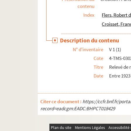
contenu
Michel André. Virginie : comédie en 3 actes. 
Index
Flers, Robert 
Yvonne Gautier, Francis Dereyne. Un visage in
Croisset, Fran
Vision de Paris : spectacle. 1978
Daniel Riche. La visite : comédie en 1 acte. 1
Description du contenu
Friedrich Dürrenmatt. La visite de la vieille 
N° d'inventaire
V 1 (1)
Alexandre Dumas fils. Une visite de noces : pi
Cote
4-TMS-030
René Fauchois. Vitrail : 1 acte en vers. 1916
Titre
Relevé de 
Eugène Labiche, Édouard Martin. Les vivacité
Date
Entre 1923
Pierre Wolff. Vive l'armée! : comédie en 1 act
Louis Verneuil. Vive le roi !... : comédie en 3 
Yves Mirande, Jacques Richepin, Robert de Mac
Citer ce document :
https://ccfr.bnf.fr/por
Xavier de Montepin. Les viveurs de Paris : dr
record=eadcgm:EADC:BHPCT018429
François de Curel. La viveuse et le moribond :
André Pascal, Pierre Delbet. La vocation : piè
Plan du site
Mentions Légales
Accessibilit