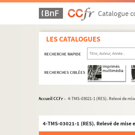
Henry Bernstein. Le venin : pièce en 3 actes. 
Emile Fabre. Les ventres dorés : pièce en 5 ac
Catalogue co
Casimir Delavigne. Les vêpres siciliennes : tr
Pierre Veber, G. Guinson. La vérité toute nue
LES CATALOGUES
Eugène Scribe. Le verre d'eau ou les effets et
Léon Gandillot. Vers l'amour : pièce en 5 acte
RECHERCHE RAPIDE
Charles Méré. Le vertige : pièce en 4 actes. 19
Michel Provins. Le vertige : comédie en 4 act
Imprimés
multimédia
RECHERCHES CIBLÉES
Paul Nivoix. La victoire de Paris : pièce en 4 
Jacques Brindejont-Offenbach. La victoire sur
Roger Vitrac. Victor ou les enfants au pouvoi
Accueil CCFr
4-TMS-03021-1 (RES). Relevé de mise
>
Laurence Housman. Victoria Regina : comédie
Henry Bocage, Charles de Courcy. La vie à de
Théodore Barrière, Henry Murger. La vie de B
4-TMS-03021-1 (RES). Relevé de mise e
Léopold Marchand, André Adorjan. La vie de c