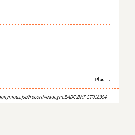
Plus
ect_anonymous.jsp?record=eadcgm:EADC:BHPCT018384