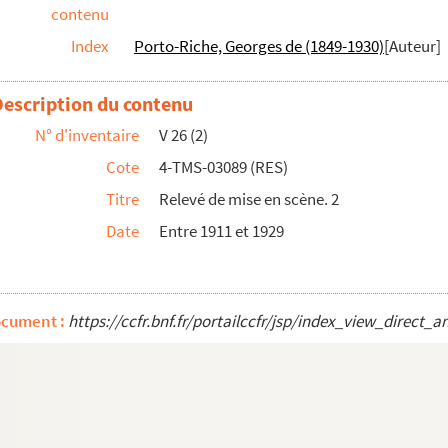
contenu
Index
Porto-Riche, Georges de (1849-1930)
[Auteur]
s
Description du contenu
. 1946
N° d'inventaire
V 26 (2)
Cote
4-TMS-03089 (RES)
ne copine. 1975
Titre
Relevé de mise en scène. 2
927
Date
Entre 1911 et 1929
vers. 1915
lle en 3 actes. 1923
ocument :
https://ccfr.bnf.fr/portailccfr/jsp/index_view_dir
 actes. 1853
99
r : comédie en 3 actes. 1923
. 1932