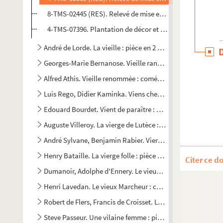
8-TMS-02445 (RES). Relevé de mise en scène. 3
4-TMS-07396. Plantation de décor et listes des accessoire
André de Lorde. La vieille : pièce en 2 actes en prose. 1902
Georges-Marie Bernanose. Vieille rancune : pièce en 1 acte
Alfred Athis. Vieille renommée : comédie en 1 acte. 1906
Luis Rego, Didier Kaminka. Viens chez moi, j'habite chez u
Edouard Bourdet. Vient de paraître : comédie en 4 actes. 1
Auguste Villeroy. La vierge de Lutèce : pièce en 4 actes, en 
André Sylvane, Benjamin Rabier. Vierge et cocotte : vaudevi
Henry Bataille. La vierge folle : pièce en 4 actes. 1910
Citer ce d
Dumanoir, Adolphe d'Ennery. Le vieux Caporal : drame en 5
Henri Lavedan. Le vieux Marcheur : comédie en 5 actes. 18
Robert de Flers, Francis de Croisset. Les vignes du Seigneu
Steve Passeur. Une vilaine femme : pièce inédite en 3 actes