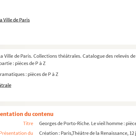
 Ville de Paris
 : nocturne. 1924
geois en 3 actes. 1928
t 11 tableaux. 1937
tibilité : comédie en 3 actes. 1890
a Ville de Paris. Collections théâtrales. Catalogue des relevés de
ie en 5 actes. 1849
artie : pièces de P à Z
ie en 3 actes. Adaptation d'après "Spiel i...
ramatiques : pièces de P à Z
tes. 1928
âtrale
 et 5 tableaux. 1936
 1929
. 1906
entation du contenu
11
Titre
Georges de Porto-Riche. Le vieil homme : pièce
Présentation du
Création : Paris,Théâtre de la Renaissance, 12 