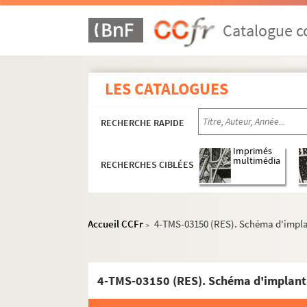
René Gordon. La vamp : comédie en 3 actes 
Claude Farrère, Lucien Népoty. La veille d'arm
Catalogue co
François de Nion, Georges de Buysieulx. La ve
Sacha Guitry. Le veilleur de nuit : comédie en
LES CATALOGUES
Alfred Capus. La veine : comédie en 4 actes. 
Henri Kéroul, Albert Barré. Une veine de... : v
RECHERCHE RAPIDE
Jacques Chabannes. Vendredi 13 : comédie pol
Henry Bernstein. Le venin : pièce en 3 actes. 
Imprimés
multimédia
RECHERCHES CIBLÉES
Emile Fabre. Les ventres dorés : pièce en 5 ac
Casimir Delavigne. Les vêpres siciliennes : tr
Pierre Veber, G. Guinson. La vérité toute nue
Accueil CCFr
4-TMS-03150 (RES). Schéma d'impla
>
Eugène Scribe. Le verre d'eau ou les effets et
Léon Gandillot. Vers l'amour : pièce en 5 acte
Charles Méré. Le vertige : pièce en 4 actes. 19
4-TMS-03150 (RES). Schéma d'implant
Michel Provins. Le vertige : comédie en 4 act