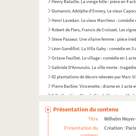
Henry Bataille. La vierge folle : pièce en 4 ac
Dumanoir, Adolphe d'Ennery. Le vieux Caporal
Henri Lavedan. Le vieux Marcheur : comédie e
Robert de Flers, Francis de Croisset. Les vign
Steve Passeur. Une vilaine femme : pièce inéd
Léon Gandillot. La Villa Gaby : comédie en 3 
Octave Feuillet. Le village : comédie en 1 act
Gabriele D'Annunzio. La ville morte : tragédie
82 plantations de décors relevées par Marc V
Pierre Barbier. Vincenette : drame en 1 acte e
Félix Gandéra, Claude Gével. Vingt ans, Mada
Maurice Hennequin, Pierre Veber. Vingt jours 
Présentation du contenu
Germaine Lefrancq. Vingt-cinq ans de bonheu
Titre
Wilhelm Meyer-F
Benjamin Lebreton et Saint-Paul. Vingt-cinq m
Présentation du
Création : Pari
Fernand Nozière. Vingt-quatre heures de la v
contenu